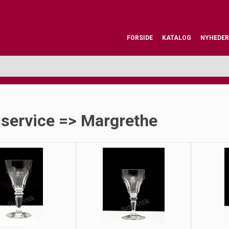
FORSIDE
KATALOG
NYHEDER
sservice => Margrethe