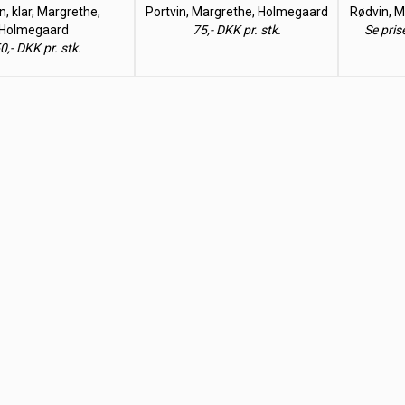
n, klar, Margrethe,
Portvin, Margrethe, Holmegaard
Rødvin, 
Holmegaard
75,- DKK pr. stk.
Se pris
0,- DKK pr. stk.