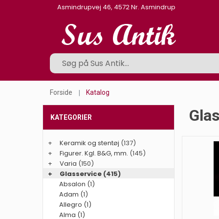
Asmindrupvej 46, 4572 Nr. Asmindrup
Forside
Katalog
Gla
KATEGORIER
+
Keramik og stentøj
(137)
+
Figurer. Kgl. B&G, mm.
(145)
+
Varia
(150)
+
Glasservice
(415)
Absalon (1)
Adam (1)
Allegro (1)
Alma (1)