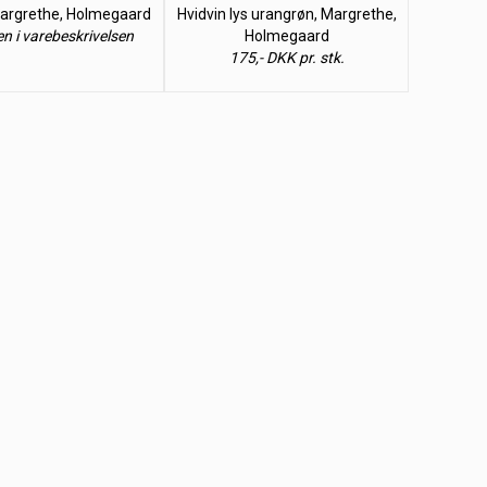
Margrethe, Holmegaard
Hvidvin lys urangrøn, Margrethe,
en i varebeskrivelsen
Holmegaard
175,- DKK pr. stk.