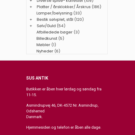
+
Diverse spise- kaffestel
(109)
+
Platter / årsklokker/ Årskrus
(186)
Lamper/belysning
(33)
+
Bestik sølvplet, stål
(120)
+
Sølv/Guld
(54)
Afbilledede bøger
(3)
Billedkunst
(5)
Møbler
(1)
Nyheder
(6)
SUS ANTIK
Butikken er åben hver lørdag og søndag fra
11-15.
Asmindrupvej 46, DK-4572 Nr. Asmindrup,
Odsherred
Danmark.
Hjemmesiden og telefon er åben alle dage.