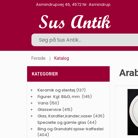
Asmindrupvej 46, 4572 Nr. Asmindrup
Forside
Katalog
Arab
KATEGORIER
+
Keramik og stentøj
(137)
+
Figurer. Kgl. B&G, mm.
(145)
+
Varia
(150)
+
Glasservice
(415)
+
Glas, Karafler,kander,vaser
(435)
Specielle og gamle glas
(44)
+
Bing og Grøndahl spise-kaffestel
(404)