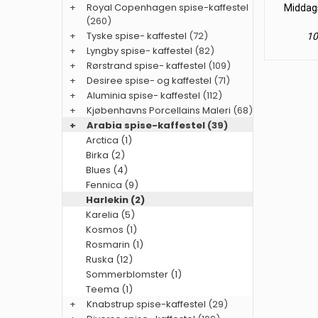
+
Royal Copenhagen spise-kaffestel
Middags
(260)
+
Tyske spise- kaffestel
(72)
10
+
Lyngby spise- kaffestel
(82)
+
Rørstrand spise- kaffestel
(109)
+
Desiree spise- og kaffestel
(71)
+
Aluminia spise- kaffestel
(112)
+
Kjøbenhavns Porcellains Maleri
(68)
+
Arabia spise-kaffestel
(39)
Arctica (1)
Birka (2)
Blues (4)
Fennica (9)
Harlekin (2)
Karelia (5)
Kosmos (1)
Rosmarin (1)
Ruska (12)
Sommerblomster (1)
Teema (1)
+
Knabstrup spise-kaffestel
(29)