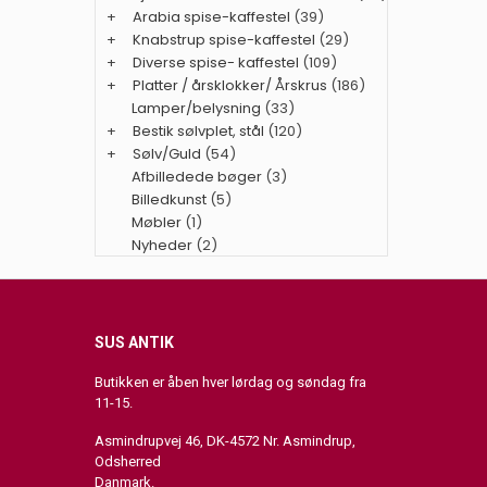
+
Arabia spise-kaffestel
(39)
+
Knabstrup spise-kaffestel
(29)
+
Diverse spise- kaffestel
(109)
+
Platter / årsklokker/ Årskrus
(186)
Lamper/belysning
(33)
+
Bestik sølvplet, stål
(120)
+
Sølv/Guld
(54)
Afbilledede bøger
(3)
Billedkunst
(5)
Møbler
(1)
Nyheder
(2)
SUS ANTIK
Butikken er åben hver lørdag og søndag fra
11-15.
Asmindrupvej 46, DK-4572 Nr. Asmindrup,
Odsherred
Danmark.