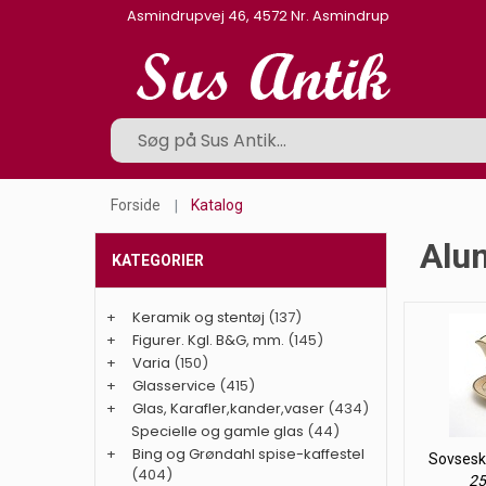
Asmindrupvej 46, 4572 Nr. Asmindrup
Forside
Katalog
Alum
KATEGORIER
+
Keramik og stentøj
(137)
+
Figurer. Kgl. B&G, mm.
(145)
+
Varia
(150)
+
Glasservice
(415)
+
Glas, Karafler,kander,vaser
(434)
Specielle og gamle glas
(44)
+
Bing og Grøndahl spise-kaffestel
Sovseskå
(404)
25