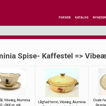
FORSIDE
KATALOG
NYHEDER
inia Spise- Kaffestel => Vibe
l, Vibeæg, Aluminia
Ovale fa
Lågfad/terrin, Vibeæg, Aluminia
0,- DKK pr. stk.
Se pris