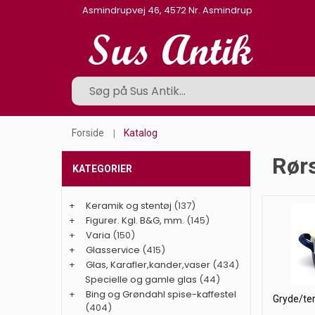
Asmindrupvej 46, 4572 Nr. Asmindrup
Forside
Katalog
Rørs
KATEGORIER
+
Keramik og stentøj
(137)
+
Figurer. Kgl. B&G, mm.
(145)
+
Varia
(150)
+
Glasservice
(415)
+
Glas, Karafler,kander,vaser
(434)
Specielle og gamle glas
(44)
+
Bing og Grøndahl spise-kaffestel
Gryde/ter
(404)