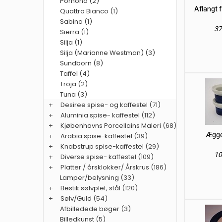
Pomona (2)
Aflangt 
Quattro Bianco (1)
Sabina (1)
37
Sierra (1)
Silja (1)
Silja (Marianne Westman) (3)
Sundborn (8)
Taffel (4)
Troja (2)
Tuna (3)
+
Desiree spise- og kaffestel
(71)
+
Aluminia spise- kaffestel
(112)
+
Kjøbenhavns Porcellains Maleri
(68)
Ægge
+
Arabia spise-kaffestel
(39)
+
Knabstrup spise-kaffestel
(29)
10
+
Diverse spise- kaffestel
(109)
+
Platter / årsklokker/ Årskrus
(186)
Lamper/belysning
(33)
+
Bestik sølvplet, stål
(120)
+
Sølv/Guld
(54)
Afbilledede bøger
(3)
Billedkunst
(5)