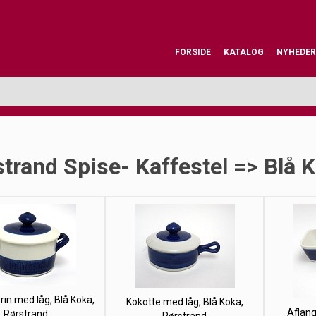
FORSIDE
KATALOG
NYHEDER
trand Spise- Kaffestel => Blå 
rin med låg, Blå Koka,
Kokotte med låg, Blå Koka,
Aflang
Rørstrand