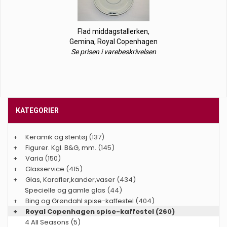
Flad middagstallerken,
Gemina, Royal Copenhagen
Se prisen i varebeskrivelsen
KATEGORIER
+
Keramik og stentøj
(137)
+
Figurer. Kgl. B&G, mm.
(145)
+
Varia
(150)
+
Glasservice
(415)
+
Glas, Karafler,kander,vaser
(434)
Specielle og gamle glas
(44)
+
Bing og Grøndahl spise-kaffestel
(404)
+
Royal Copenhagen spise-kaffestel
(260)
4 All Seasons (5)