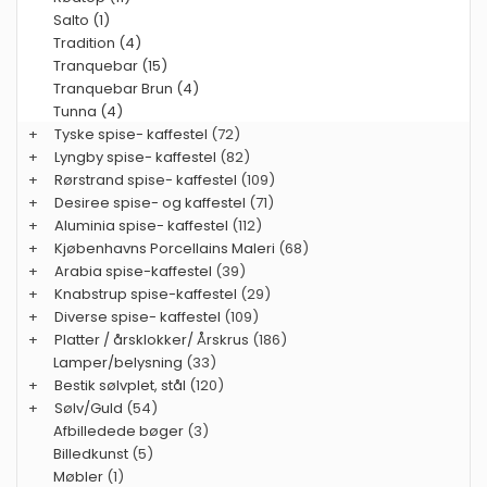
Salto (1)
Tradition (4)
Tranquebar (15)
Tranquebar Brun (4)
Tunna (4)
+
Tyske spise- kaffestel
(72)
+
Lyngby spise- kaffestel
(82)
+
Rørstrand spise- kaffestel
(109)
+
Desiree spise- og kaffestel
(71)
+
Aluminia spise- kaffestel
(112)
+
Kjøbenhavns Porcellains Maleri
(68)
+
Arabia spise-kaffestel
(39)
+
Knabstrup spise-kaffestel
(29)
+
Diverse spise- kaffestel
(109)
+
Platter / årsklokker/ Årskrus
(186)
Lamper/belysning
(33)
+
Bestik sølvplet, stål
(120)
+
Sølv/Guld
(54)
Afbilledede bøger
(3)
Billedkunst
(5)
Møbler
(1)