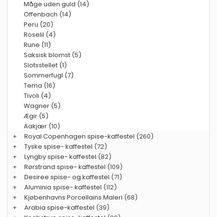
Måge uden guld (14)
Offenbach (14)
Peru (20)
Roselil (4)
Rune (11)
Saksisk blomst (5)
Slotsstellet (1)
Sommerfugl (7)
Tema (16)
Tivoli (4)
Wagner (5)
Ægir (5)
Aakjær (10)
+
Royal Copenhagen spise-kaffestel
(260)
+
Tyske spise- kaffestel
(72)
+
Lyngby spise- kaffestel
(82)
+
Rørstrand spise- kaffestel
(109)
+
Desiree spise- og kaffestel
(71)
+
Aluminia spise- kaffestel
(112)
+
Kjøbenhavns Porcellains Maleri
(68)
+
Arabia spise-kaffestel
(39)