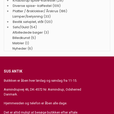
+
Knabstrup spise-kaffestel
(29)
+
Diverse spise- kaffestel
(109)
+
Platter / årsklokker/ Årskrus
(186)
Lamper/belysning
(33)
+
Bestik sølvplet, stål
(120)
+
Sølv/Guld
(54)
Afbilledede bøger
(3)
Billedkunst
(5)
Møbler
(1)
Nyheder
(6)
SUS ANTIK
Butikken er åben hver lørdag og søndag fra 11-15.
Asmindrupvej 46, DK-4572 Nr. Asmindrup, Odsherred
Danmark.
Hjemmesiden og telefon er åben alle dage.
Det er altid muligt at besøge butikken efter aftale.