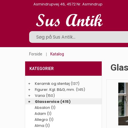
Asmindrupvej 46, 4572 Nr. Asmindrup
Forside
Katalog
Glas
KATEGORIER
+
Keramik og stentøj
(137)
+
Figurer. Kgl. B&G, mm.
(145)
+
Varia
(150)
+
Glasservice
(415)
Absalon (1)
Adam (1)
Allegro (1)
Alma (1)