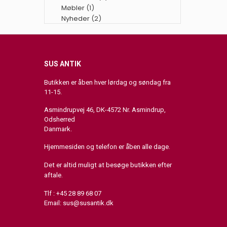
Møbler
(1)
Nyheder
(2)
SUS ANTIK
Butikken er åben hver lørdag og søndag fra
11-15.
Asmindrupvej 46, DK-4572 Nr. Asmindrup,
Odsherred
Danmark.
Hjemmesiden og telefon er åben alle dage.
Det er altid muligt at besøge butikken efter
aftale.
Tlf : +45 28 89 68 07
Email:
sus@susantik.dk