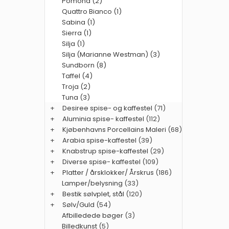
Pomona (2)
Quattro Bianco (1)
Sabina (1)
Sierra (1)
Silja (1)
Silja (Marianne Westman) (3)
Sundborn (8)
Taffel (4)
Troja (2)
Tuna (3)
+
Desiree spise- og kaffestel
(71)
+
Aluminia spise- kaffestel
(112)
+
Kjøbenhavns Porcellains Maleri
(68)
+
Arabia spise-kaffestel
(39)
+
Knabstrup spise-kaffestel
(29)
+
Diverse spise- kaffestel
(109)
+
Platter / årsklokker/ Årskrus
(186)
Lamper/belysning
(33)
+
Bestik sølvplet, stål
(120)
+
Sølv/Guld
(54)
Afbilledede bøger
(3)
Billedkunst
(5)