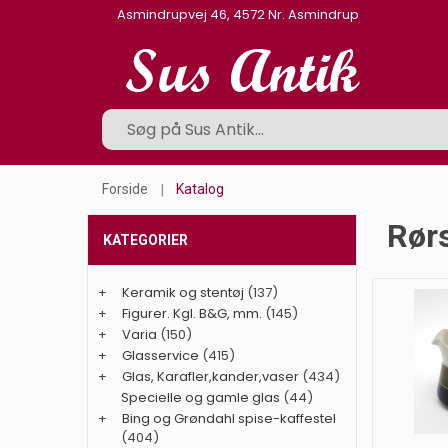
Asmindrupvej 46, 4572 Nr. Asmindrup
Forside
Katalog
Rørs
KATEGORIER
+
Keramik og stentøj
(137)
+
Figurer. Kgl. B&G, mm.
(145)
+
Varia
(150)
+
Glasservice
(415)
+
Glas, Karafler,kander,vaser
(434)
Specielle og gamle glas
(44)
+
Bing og Grøndahl spise-kaffestel
(404)