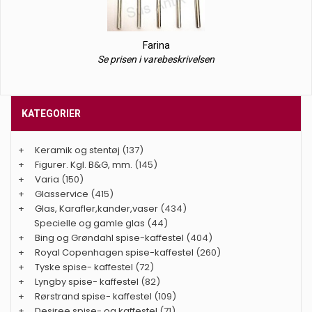
Farina
Se prisen i varebeskrivelsen
KATEGORIER
+
Keramik og stentøj
(137)
+
Figurer. Kgl. B&G, mm.
(145)
+
Varia
(150)
+
Glasservice
(415)
+
Glas, Karafler,kander,vaser
(434)
Specielle og gamle glas
(44)
+
Bing og Grøndahl spise-kaffestel
(404)
+
Royal Copenhagen spise-kaffestel
(260)
+
Tyske spise- kaffestel
(72)
+
Lyngby spise- kaffestel
(82)
+
Rørstrand spise- kaffestel
(109)
+
Desiree spise- og kaffestel
(71)