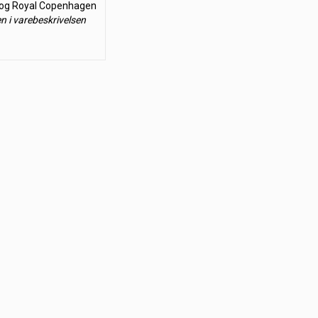
 og Royal Copenhagen
en i varebeskrivelsen