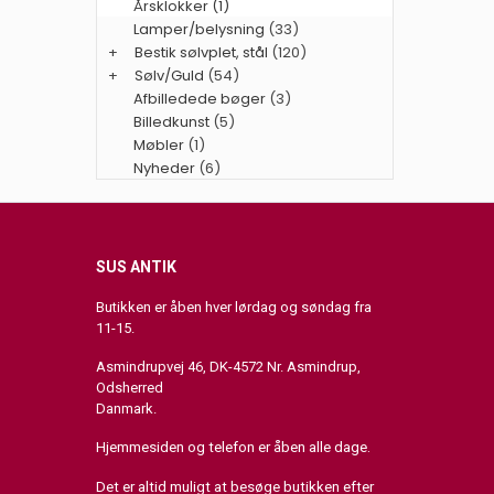
Årsklokker (1)
Lamper/belysning
(33)
+
Bestik sølvplet, stål
(120)
+
Sølv/Guld
(54)
Afbilledede bøger
(3)
Billedkunst
(5)
Møbler
(1)
Nyheder
(6)
SUS ANTIK
Butikken er åben hver lørdag og søndag fra
11-15.
Asmindrupvej 46, DK-4572 Nr. Asmindrup,
Odsherred
Danmark.
Hjemmesiden og telefon er åben alle dage.
Det er altid muligt at besøge butikken efter