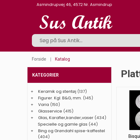
Asmindrupvej 46, 4572 Nr. Asmindrup
Forside
Katalog
Plat
KATEGORIER
+
Keramik og stentøj
(137)
+
Figurer. Kgl. B&G, mm.
(145)
+
Varia
(150)
+
Glasservice
(415)
+
Glas, Karafler,kander,vaser
(434)
Specielle og gamle glas
(44)
+
Bing og Grøndahl spise-kaffestel
(404)
Bisqui