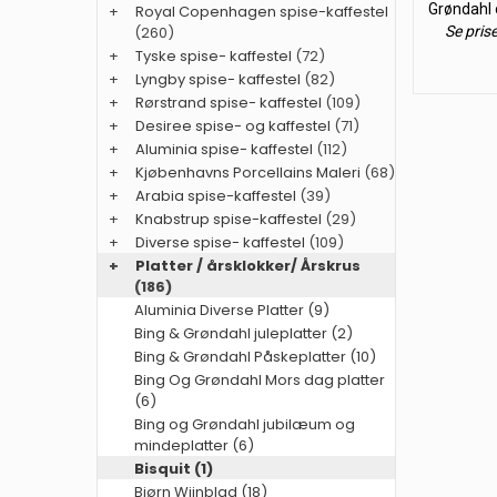
Grøndahl
+
Royal Copenhagen spise-kaffestel
(260)
Se pris
+
Tyske spise- kaffestel
(72)
+
Lyngby spise- kaffestel
(82)
+
Rørstrand spise- kaffestel
(109)
+
Desiree spise- og kaffestel
(71)
+
Aluminia spise- kaffestel
(112)
+
Kjøbenhavns Porcellains Maleri
(68)
+
Arabia spise-kaffestel
(39)
+
Knabstrup spise-kaffestel
(29)
+
Diverse spise- kaffestel
(109)
+
Platter / årsklokker/ Årskrus
(186)
Aluminia Diverse Platter (9)
Bing & Grøndahl juleplatter (2)
Bing & Grøndahl Påskeplatter (10)
Bing Og Grøndahl Mors dag platter
(6)
Bing og Grøndahl jubilæum og
mindeplatter (6)
Bisquit (1)
Bjørn Wiinblad (18)