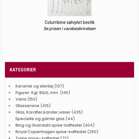
Columbine sølvplet bestik
Se prisen i varebeskrivelsen
KATEGORIER
+
Keramik og stentøj
(137)
+
Figurer. Kgl. B&G, mm.
(145)
+
Varia
(150)
+
Glasservice
(415)
+
Glas, Karafler,kander,vaser
(435)
Specielle og gamle glas
(44)
+
Bing og Grøndahl spise-kaffestel
(404)
+
Royal Copenhagen spise-kaffestel
(260)
+
Tyske spise- kaffestel
(72)