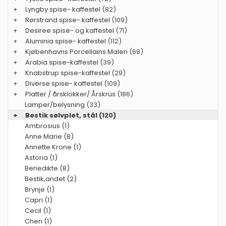
+
Lyngby spise- kaffestel
(82)
+
Rørstrand spise- kaffestel
(109)
+
Desiree spise- og kaffestel
(71)
+
Aluminia spise- kaffestel
(112)
+
Kjøbenhavns Porcellains Maleri
(68)
+
Arabia spise-kaffestel
(39)
+
Knabstrup spise-kaffestel
(29)
+
Diverse spise- kaffestel
(109)
+
Platter / årsklokker/ Årskrus
(186)
Lamper/belysning
(33)
+
Bestik sølvplet, stål
(120)
Ambrosius (1)
Anne Marie (8)
Annette Krone (1)
Astoria (1)
Benedikte (8)
Bestik,andet (2)
Brynje (1)
Capri (1)
Cecil (1)
Cheri (1)