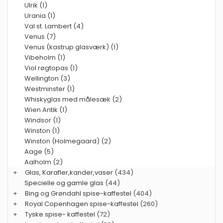
Ulrik (1)
Urania (1)
Val st. Lambert (4)
Venus (7)
Venus (kastrup glasværk) (1)
Vibeholm (1)
Viol røgtopas (1)
Wellington (3)
Westminster (1)
Whiskyglas med målesæk (2)
Wien Antik (1)
Windsor (1)
Winston (1)
Winston (Holmegaard) (2)
Aage (5)
Aalholm (2)
+
Glas, Karafler,kander,vaser
(434)
Specielle og gamle glas
(44)
+
Bing og Grøndahl spise-kaffestel
(404)
+
Royal Copenhagen spise-kaffestel
(260)
+
Tyske spise- kaffestel
(72)