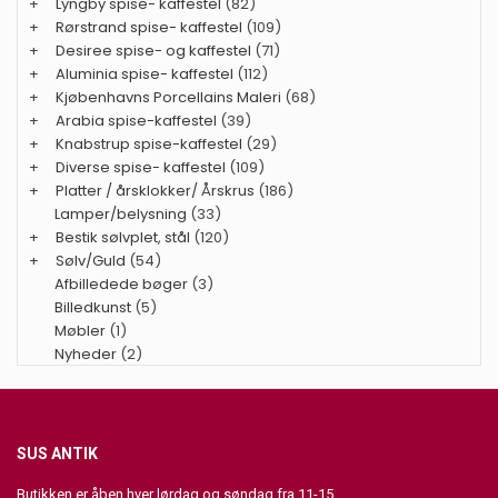
+
Lyngby spise- kaffestel
(82)
+
Rørstrand spise- kaffestel
(109)
+
Desiree spise- og kaffestel
(71)
+
Aluminia spise- kaffestel
(112)
+
Kjøbenhavns Porcellains Maleri
(68)
+
Arabia spise-kaffestel
(39)
+
Knabstrup spise-kaffestel
(29)
+
Diverse spise- kaffestel
(109)
+
Platter / årsklokker/ Årskrus
(186)
Lamper/belysning
(33)
+
Bestik sølvplet, stål
(120)
+
Sølv/Guld
(54)
Afbilledede bøger
(3)
Billedkunst
(5)
Møbler
(1)
Nyheder
(2)
SUS ANTIK
Butikken er åben hver lørdag og søndag fra 11-15.