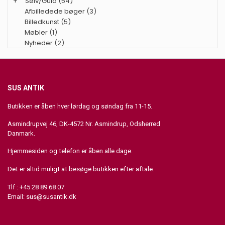
+
Sølv/Guld
(54)
Afbilledede bøger
(3)
Billedkunst
(5)
Møbler
(1)
Nyheder
(2)
SUS ANTIK
Butikken er åben hver lørdag og søndag fra 11-15.
Asmindrupvej 46, DK-4572 Nr. Asmindrup, Odsherred
Danmark.
Hjemmesiden og telefon er åben alle dage.
Det er altid muligt at besøge butikken efter aftale.
Tlf : +45 28 89 68 07
Email:
sus@susantik.dk