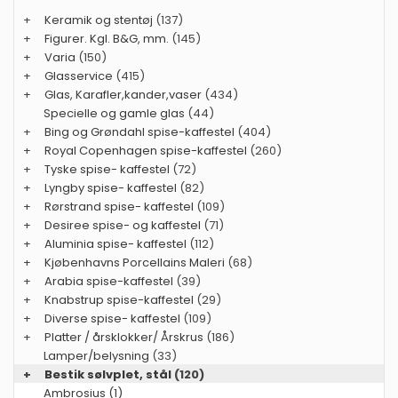
+
Keramik og stentøj
(137)
+
Figurer. Kgl. B&G, mm.
(145)
+
Varia
(150)
+
Glasservice
(415)
+
Glas, Karafler,kander,vaser
(434)
Specielle og gamle glas
(44)
+
Bing og Grøndahl spise-kaffestel
(404)
+
Royal Copenhagen spise-kaffestel
(260)
+
Tyske spise- kaffestel
(72)
+
Lyngby spise- kaffestel
(82)
+
Rørstrand spise- kaffestel
(109)
+
Desiree spise- og kaffestel
(71)
+
Aluminia spise- kaffestel
(112)
+
Kjøbenhavns Porcellains Maleri
(68)
+
Arabia spise-kaffestel
(39)
+
Knabstrup spise-kaffestel
(29)
+
Diverse spise- kaffestel
(109)
+
Platter / årsklokker/ Årskrus
(186)
Lamper/belysning
(33)
+
Bestik sølvplet, stål
(120)
Ambrosius (1)