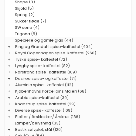
Shape (3)
Skjold (5)
Spring (2)
Sukker fløde (7)
SW serie (4)
Trigona (5)
Specielle og gamle glas
(44)
+
Bing og Grøndahl spise-kaffestel
(404)
+
Royal Copenhagen spise-kaffestel
(260)
+
Tyske spise- kaffestel
(72)
+
Lyngby spise- kaffestel
(82)
+
Rørstrand spise- kaffestel
(109)
+
Desiree spise- og kaffestel
(71)
+
Aluminia spise- kaffestel
(112)
+
Kjøbenhavns Porcellains Maleri
(68)
+
Arabia spise-kaffestel
(39)
+
Knabstrup spise-kaffestel
(29)
+
Diverse spise- kaffestel
(109)
+
Platter / årsklokker/ Årskrus
(186)
Lamper/belysning
(33)
+
Bestik sølvplet, stål
(120)
+
Sølv/Guld
(54)