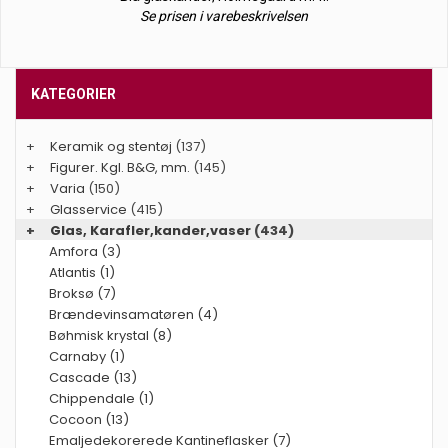
Se prisen i varebeskrivelsen
KATEGORIER
+
Keramik og stentøj
(137)
+
Figurer. Kgl. B&G, mm.
(145)
+
Varia
(150)
+
Glasservice
(415)
+
Glas, Karafler,kander,vaser
(434)
Amfora (3)
Atlantis (1)
Broksø (7)
Brændevinsamatøren (4)
Bøhmisk krystal (8)
Carnaby (1)
Cascade (13)
Chippendale (1)
Cocoon (13)
Emaljedekorerede Kantineflasker (7)