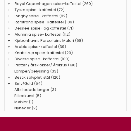
+
Royal Copenhagen spise-kaffestel
(260)
+
Tyske spise- kaffestel
(72)
+
Lyngby spise- kaffestel
(82)
+
Rørstrand spise- kaffestel
(109)
+
Desiree spise- og kaffestel
(71)
+
Aluminia spise- kaffestel
(112)
+
Kjøbenhavns Porcellains Maleri
(68)
+
Arabia spise-kaffestel
(39)
+
Knabstrup spise-kaffestel
(29)
+
Diverse spise- kaffestel
(109)
+
Platter / årsklokker/ Årskrus
(186)
Lamper/belysning
(33)
+
Bestik sølvplet, stål
(120)
+
Sølv/Guld
(54)
Afbilledede bøger
(3)
Billedkunst
(5)
Møbler
(1)
Nyheder
(2)