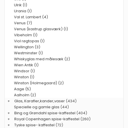
Ulrik (1)
Urania (1)
Val st. Lambert (4)
Venus (7)
Venus (kastrup glasværk) (1)
Vibeholm (1)
Viol røgtopas (1)
Wellington (3)
Westminster (1)
Whiskyglas med målesæk (2)
Wien Antik (1)
Windsor (1)
Winston (1)
Winston (Holmegaard) (2)
Aage (5)
Aalholm (2)
+
Glas, Karafler,kander,vaser
(434)
Specielle og gamle glas
(44)
+
Bing og Grøndahl spise-kaffestel
(404)
+
Royal Copenhagen spise-kaffestel
(260)
+
Tyske spise- kaffestel
(72)