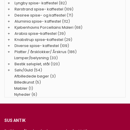
+
Lyngby spise- kaffestel
(82)
+
Rørstrand spise- kaffestel
(109)
+
Desiree spise- og kaffestel
(71)
+
Aluminia spise- kaffestel
(112)
+
Kjøbenhavns Porcellains Maleri
(68)
+
Arabia spise-kaffestel
(39)
+
Knabstrup spise-kaffestel
(29)
+
Diverse spise- kaffestel
(109)
+
Platter / årsklokker/ Årskrus
(186)
Lamper/belysning
(33)
+
Bestik sølvplet, stål
(120)
+
Sølv/Guld
(54)
Afbilledede bøger
(3)
Billedkunst
(5)
Møbler
(1)
Nyheder
(6)
SUS ANTIK