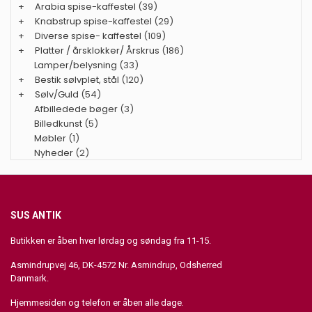
+
Arabia spise-kaffestel
(39)
+
Knabstrup spise-kaffestel
(29)
+
Diverse spise- kaffestel
(109)
+
Platter / årsklokker/ Årskrus
(186)
Lamper/belysning
(33)
+
Bestik sølvplet, stål
(120)
+
Sølv/Guld
(54)
Afbilledede bøger
(3)
Billedkunst
(5)
Møbler
(1)
Nyheder
(2)
SUS ANTIK
Butikken er åben hver lørdag og søndag fra 11-15.
Asmindrupvej 46, DK-4572 Nr. Asmindrup, Odsherred
Danmark.
Hjemmesiden og telefon er åben alle dage.