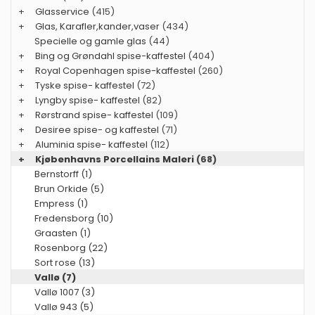
+
Glasservice
(415)
+
Glas, Karafler,kander,vaser
(434)
Specielle og gamle glas
(44)
+
Bing og Grøndahl spise-kaffestel
(404)
+
Royal Copenhagen spise-kaffestel
(260)
+
Tyske spise- kaffestel
(72)
+
Lyngby spise- kaffestel
(82)
+
Rørstrand spise- kaffestel
(109)
+
Desiree spise- og kaffestel
(71)
+
Aluminia spise- kaffestel
(112)
+
Kjøbenhavns Porcellains Maleri
(68)
Bernstorff (1)
Brun Orkide (5)
Empress (1)
Fredensborg (10)
Graasten (1)
Rosenborg (22)
Sort rose (13)
Vallø (7)
Vallø 1007 (3)
Vallø 943 (5)