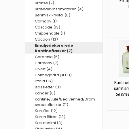
Emal
Broksø (7)
Brændevinsamatøren (4)
Bøhmisk krystal (8)
Carnaby (1)
Cascade (13)
Chippendale (1)
Cocoon (13)
Emaljedekorerede
Kantineflasker (7)
Gardenia (5)
Harmony (7)
Hivert (4)
Holmegaard jul (13)
Iittala (16)
Kantinef
Isassietter (3)
samt sm
Kander (6)
Se pris
Kantine/Jule/Begivenhed/Dram
snapseflasker (11)
Karafler (12)
Karen Blixen (13)
Kastehelmi (3)
Klukflasker (4)