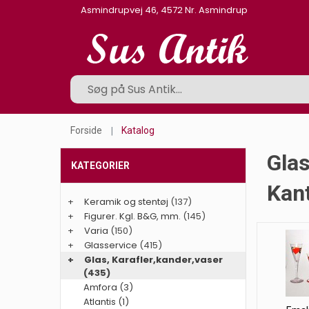
Asmindrupvej 46, 4572 Nr. Asmindrup
Forside
Katalog
Glas
KATEGORIER
Kant
+
Keramik og stentøj
(137)
+
Figurer. Kgl. B&G, mm.
(145)
+
Varia
(150)
+
Glasservice
(415)
+
Glas, Karafler,kander,vaser
(435)
Amfora (3)
Atlantis (1)