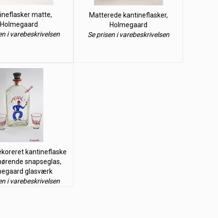
ineflasker matte,
Matterede kantineflasker,
Holmegaard
Holmegaard
en i varebeskrivelsen
Se prisen i varebeskrivelsen
koreret kantineflaske
hørende snapseglas,
egaard glasværk
en i varebeskrivelsen