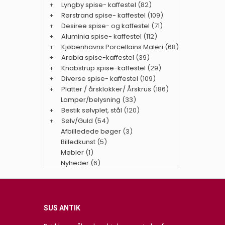
+
Lyngby spise- kaffestel
(82)
+
Rørstrand spise- kaffestel
(109)
+
Desiree spise- og kaffestel
(71)
+
Aluminia spise- kaffestel
(112)
+
Kjøbenhavns Porcellains Maleri
(68)
+
Arabia spise-kaffestel
(39)
+
Knabstrup spise-kaffestel
(29)
+
Diverse spise- kaffestel
(109)
+
Platter / årsklokker/ Årskrus
(186)
Lamper/belysning
(33)
+
Bestik sølvplet, stål
(120)
+
Sølv/Guld
(54)
Afbilledede bøger
(3)
Billedkunst
(5)
Møbler
(1)
Nyheder
(6)
SUS ANTIK