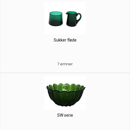
Sukker fløde
7 emner
SW serie