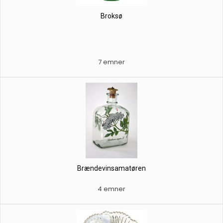
Broksø
7 emner
Brændevinsamatøren
4 emner