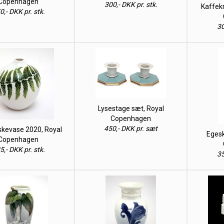
Copenhagen
300,- DKK pr. stk.
Kaffekr
0,- DKK pr. stk.
30
Lysestage sæt, Royal
Copenhagen
450,- DKK pr. sæt
skevase 2020, Royal
Egesk
Copenhagen
5,- DKK pr. stk.
35