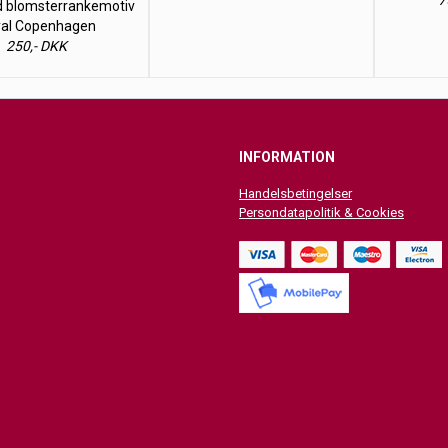
7
 blomsterrankemotiv
al Copenhagen
250,- DKK
INFORMATION
Handelsbetingelser
Persondatapolitik & Cookies