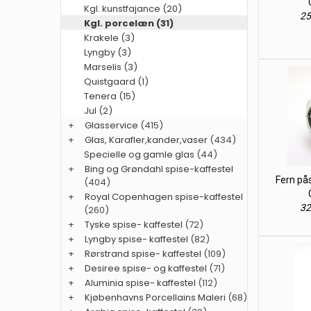
Kgl. kunstfajance (20)
25
Kgl. porcelæn (31)
Krakele (3)
Lyngby (3)
Marselis (3)
Quistgaard (1)
Tenera (15)
Jul (2)
+
Glasservice
(415)
+
Glas, Karafler,kander,vaser
(434)
Specielle og gamle glas
(44)
+
Bing og Grøndahl spise-kaffestel
Fern på
(404)
+
Royal Copenhagen spise-kaffestel
32
(260)
+
Tyske spise- kaffestel
(72)
+
Lyngby spise- kaffestel
(82)
+
Rørstrand spise- kaffestel
(109)
+
Desiree spise- og kaffestel
(71)
+
Aluminia spise- kaffestel
(112)
+
Kjøbenhavns Porcellains Maleri
(68)