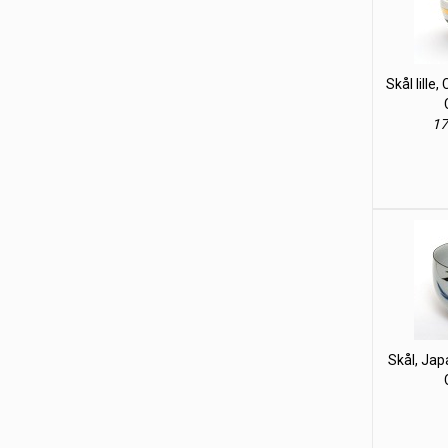
Skål lille
17
Skål, Ja