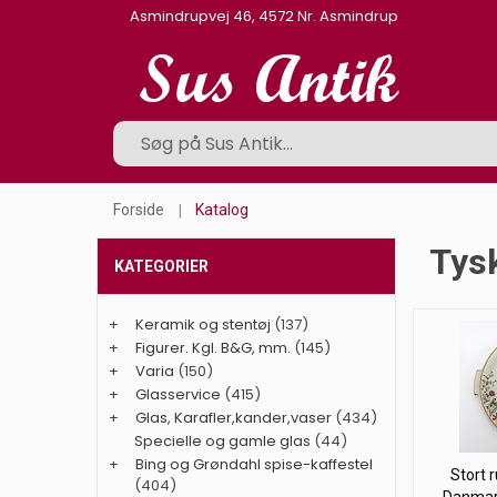
Asmindrupvej 46, 4572 Nr. Asmindrup
Forside
Katalog
Tysk
KATEGORIER
+
Keramik og stentøj
(137)
+
Figurer. Kgl. B&G, mm.
(145)
+
Varia
(150)
+
Glasservice
(415)
+
Glas, Karafler,kander,vaser
(434)
Specielle og gamle glas
(44)
+
Bing og Grøndahl spise-kaffestel
Stort 
(404)