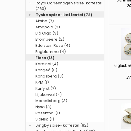
Danmark
+
Royal Copenhagen spise-kaffestel
20
(260)
+
Tyske spise- kaffestel
(72)
Aksbo (7)
Amapola (2)
Blå Olga (3)
Brombeere (2)
Edelstein Rose (4)
Engblomme (4)
Flora (13)
Kardinal (4)
6 glasba
Kongeå (8)
Kongsberg (3)
37
KPM (1)
Kurfyrst (7)
Liljekonval (4)
Marselisborg (3)
Nysø (3)
Rosenthal (1)
Sjælsø (1)
+
Lyngby spise- kaffestel
(82)