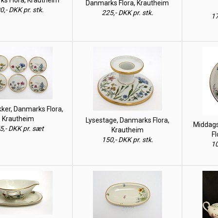
s Flora, Krautheim
Danmarks Flora, Krautheim
0,- DKK pr. stk.
225,- DKK pr. stk.
17
kker, Danmarks Flora,
Krautheim
Lysestage, Danmarks Flora,
Middags
5,- DKK pr. sæt
Krautheim
Fl
150,- DKK pr. stk.
10