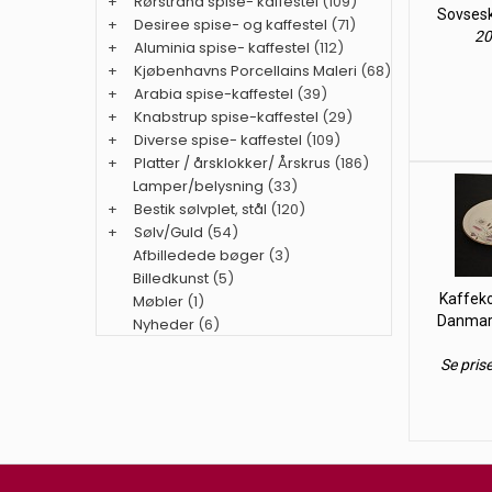
+
Rørstrand spise- kaffestel
(109)
Sovsesk
+
Desiree spise- og kaffestel
(71)
20
+
Aluminia spise- kaffestel
(112)
+
Kjøbenhavns Porcellains Maleri
(68)
+
Arabia spise-kaffestel
(39)
+
Knabstrup spise-kaffestel
(29)
+
Diverse spise- kaffestel
(109)
+
Platter / årsklokker/ Årskrus
(186)
Lamper/belysning
(33)
+
Bestik sølvplet, stål
(120)
+
Sølv/Guld
(54)
Afbilledede bøger
(3)
Billedkunst
(5)
Kaffeko
Møbler
(1)
Danmark
Nyheder
(6)
Se pris