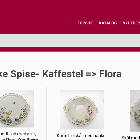
FORSIDE
KATALOG
NYHEDER
e Spise- Kaffestel => Flora
rundt fad med ører,
Kartoffelskål med hanke,
Skål med 