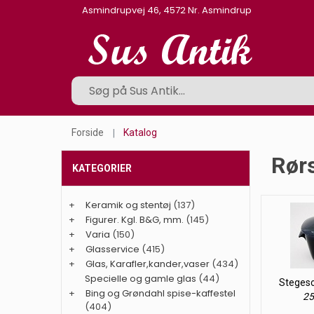
Asmindrupvej 46, 4572 Nr. Asmindrup
Forside
Katalog
Rørs
KATEGORIER
+
Keramik og stentøj
(137)
+
Figurer. Kgl. B&G, mm.
(145)
+
Varia
(150)
+
Glasservice
(415)
+
Glas, Karafler,kander,vaser
(434)
Specielle og gamle glas
(44)
Stegeso
+
Bing og Grøndahl spise-kaffestel
25
(404)