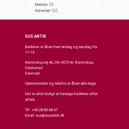
Møbler
(1)
Nyheder
(2)
SUS ANTIK
Butikken er åben hver lørdag og søndag fra
11-15.
Asmindrupvej 46, DK-4572 Nr. Asmindrup,
Odsherred
Danmark.
Hjemmesiden og telefon er åben alle dage.
Det er altid muligt at besøge butikken efter
aftale.
Tlf : +45 28 89 68 07
Email:
sus@susantik.dk