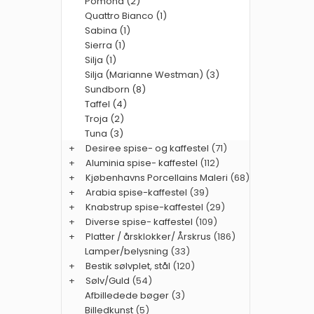
Pomona (2)
Quattro Bianco (1)
Sabina (1)
Sierra (1)
Silja (1)
Silja (Marianne Westman) (3)
Sundborn (8)
Taffel (4)
Troja (2)
Tuna (3)
+
Desiree spise- og kaffestel
(71)
+
Aluminia spise- kaffestel
(112)
+
Kjøbenhavns Porcellains Maleri
(68)
+
Arabia spise-kaffestel
(39)
+
Knabstrup spise-kaffestel
(29)
+
Diverse spise- kaffestel
(109)
+
Platter / årsklokker/ Årskrus
(186)
Lamper/belysning
(33)
+
Bestik sølvplet, stål
(120)
+
Sølv/Guld
(54)
Afbilledede bøger
(3)
Billedkunst
(5)