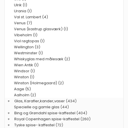
Ulrik (1)
Urania (1)
Val st. Lambert (4)
Venus (7)
Venus (kastrup glasværk) (1)
Vibeholm (1)
Viol røgtopas (1)
Wellington (3)
Westminster (1)
Whiskyglas med målesæk (2)
Wien Antik (1)
Windsor (1)
Winston (1)
Winston (Holmegaard) (2)
Aage (5)
Aalholm (2)
+
Glas, Karafler,kander,vaser
(434)
Specielle og gamle glas
(44)
+
Bing og Grøndahl spise-kaffestel
(404)
+
Royal Copenhagen spise-kaffestel
(260)
+
Tyske spise- kaffestel
(72)