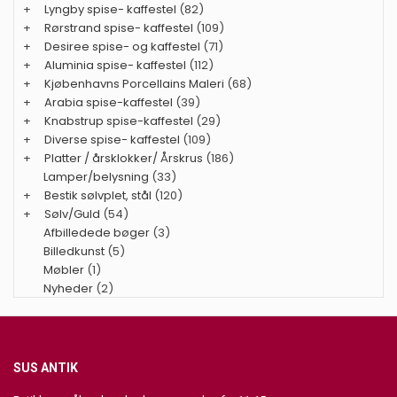
+
Lyngby spise- kaffestel
(82)
+
Rørstrand spise- kaffestel
(109)
+
Desiree spise- og kaffestel
(71)
+
Aluminia spise- kaffestel
(112)
+
Kjøbenhavns Porcellains Maleri
(68)
+
Arabia spise-kaffestel
(39)
+
Knabstrup spise-kaffestel
(29)
+
Diverse spise- kaffestel
(109)
+
Platter / årsklokker/ Årskrus
(186)
Lamper/belysning
(33)
+
Bestik sølvplet, stål
(120)
+
Sølv/Guld
(54)
Afbilledede bøger
(3)
Billedkunst
(5)
Møbler
(1)
Nyheder
(2)
SUS ANTIK