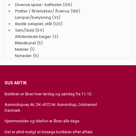
+
Diverse spise- kaffestel
(109)
+
Platter / årsklokker/ Årskrus
(186)
Lamper/belysning
(33)
+
Bestik sølvplet, stål
(120)
+
Sølv/Guld
(54)
Afbilledede bøger
(3)
Billedkunst
(5)
Møbler
(1)
Nyheder
(6)
SUS ANTIK
Butikken er åben hver lørdag og søndag fra 11-15.
Asmindrupvej 46, DK-4572 Nr. Asmindrup, Odsherred
Danmark.
Hjemmesiden og telefon er åben alle dage.
Det er altid muligt at besøge butikken efter aftale.