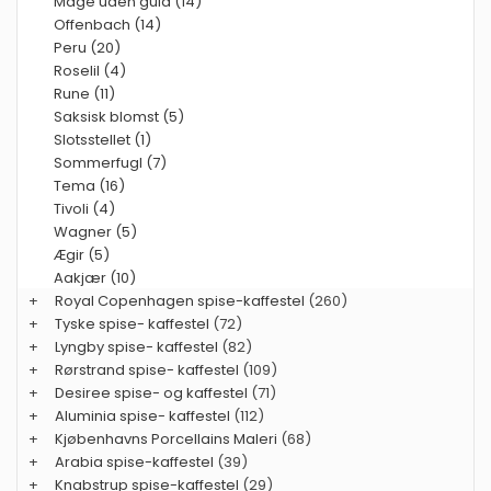
Måge uden guld (14)
Offenbach (14)
Peru (20)
Roselil (4)
Rune (11)
Saksisk blomst (5)
Slotsstellet (1)
Sommerfugl (7)
Tema (16)
Tivoli (4)
Wagner (5)
Ægir (5)
Aakjær (10)
+
Royal Copenhagen spise-kaffestel
(260)
+
Tyske spise- kaffestel
(72)
+
Lyngby spise- kaffestel
(82)
+
Rørstrand spise- kaffestel
(109)
+
Desiree spise- og kaffestel
(71)
+
Aluminia spise- kaffestel
(112)
+
Kjøbenhavns Porcellains Maleri
(68)
+
Arabia spise-kaffestel
(39)
+
Knabstrup spise-kaffestel
(29)