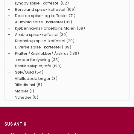
+
Lyngby spise- kaffestel
(82)
+
Rørstrand spise- kaffestel
(109)
+
Desiree spise- og kaffestel
(71)
+
Aluminia spise- kaffestel
(112)
+
Kjøbenhavns Porcellains Maleri
(68)
+
Arabia spise-kaffestel
(39)
+
Knabstrup spise-kaffestel
(29)
+
Diverse spise- kaffestel
(109)
+
Platter / årsklokker/ Årskrus
(186)
Lamper/belysning
(33)
+
Bestik sølvplet, stål
(120)
+
Sølv/Guld
(54)
Afbilledede bøger
(3)
Billedkunst
(5)
Møbler
(1)
Nyheder
(6)
SUS ANTIK