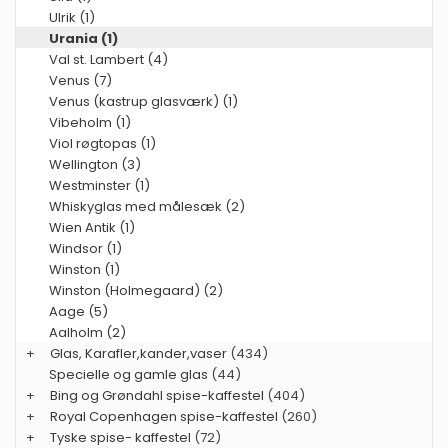
Ulrik (1)
Urania (1)
Val st. Lambert (4)
Venus (7)
Venus (kastrup glasværk) (1)
Vibeholm (1)
Viol røgtopas (1)
Wellington (3)
Westminster (1)
Whiskyglas med målesæk (2)
Wien Antik (1)
Windsor (1)
Winston (1)
Winston (Holmegaard) (2)
Aage (5)
Aalholm (2)
+
Glas, Karafler,kander,vaser
(434)
Specielle og gamle glas
(44)
+
Bing og Grøndahl spise-kaffestel
(404)
+
Royal Copenhagen spise-kaffestel
(260)
+
Tyske spise- kaffestel
(72)