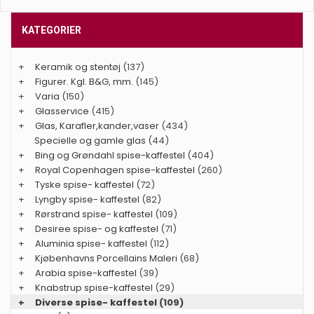
KATEGORIER
+
Keramik og stentøj
(137)
+
Figurer. Kgl. B&G, mm.
(145)
+
Varia
(150)
+
Glasservice
(415)
+
Glas, Karafler,kander,vaser
(434)
Specielle og gamle glas
(44)
+
Bing og Grøndahl spise-kaffestel
(404)
+
Royal Copenhagen spise-kaffestel
(260)
+
Tyske spise- kaffestel
(72)
+
Lyngby spise- kaffestel
(82)
+
Rørstrand spise- kaffestel
(109)
+
Desiree spise- og kaffestel
(71)
+
Aluminia spise- kaffestel
(112)
+
Kjøbenhavns Porcellains Maleri
(68)
+
Arabia spise-kaffestel
(39)
+
Knabstrup spise-kaffestel
(29)
+
Diverse spise- kaffestel
(109)