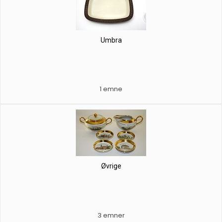
Umbra
1 emne
Øvrige
3 emner