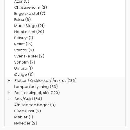
Azur (5)
Christineholm (2)
Engelske stel (7)
Eslau (6)
Mads Stage (21)
Norske stel (29)
Pillivuyt (1)
Relief (15)
Stentøj (3)
Svenske stel (9)
Søholm (7)
Umbra (1)
Øvrige (3)
+
Platter / årsklokker/ Årskrus
(186)
Lamper/belysning
(33)
+
Bestik sølvplet, stål
(120)
+
Sølv/Guld
(54)
Afbilledede bøger
(3)
Billedkunst
(5)
Møbler
(1)
Nyheder
(2)