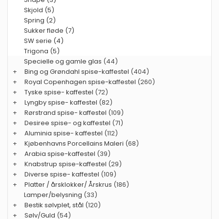
Skjold (5)
Spring (2)
Sukker fløde (7)
SW serie (4)
Trigona (5)
Specielle og gamle glas
(44)
+
Bing og Grøndahl spise-kaffestel
(404)
+
Royal Copenhagen spise-kaffestel
(260)
+
Tyske spise- kaffestel
(72)
+
Lyngby spise- kaffestel
(82)
+
Rørstrand spise- kaffestel
(109)
+
Desiree spise- og kaffestel
(71)
+
Aluminia spise- kaffestel
(112)
+
Kjøbenhavns Porcellains Maleri
(68)
+
Arabia spise-kaffestel
(39)
+
Knabstrup spise-kaffestel
(29)
+
Diverse spise- kaffestel
(109)
+
Platter / årsklokker/ Årskrus
(186)
Lamper/belysning
(33)
+
Bestik sølvplet, stål
(120)
+
Sølv/Guld
(54)