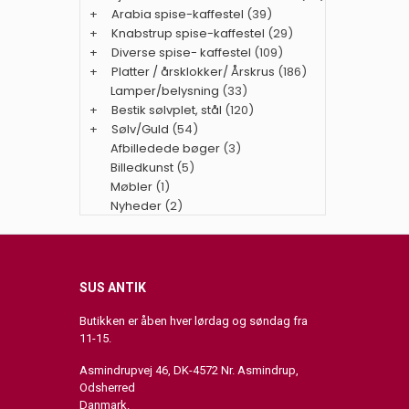
+
Arabia spise-kaffestel
(39)
+
Knabstrup spise-kaffestel
(29)
+
Diverse spise- kaffestel
(109)
+
Platter / årsklokker/ Årskrus
(186)
Lamper/belysning
(33)
+
Bestik sølvplet, stål
(120)
+
Sølv/Guld
(54)
Afbilledede bøger
(3)
Billedkunst
(5)
Møbler
(1)
Nyheder
(2)
SUS ANTIK
Butikken er åben hver lørdag og søndag fra
11-15.
Asmindrupvej 46, DK-4572 Nr. Asmindrup,
Odsherred
Danmark.