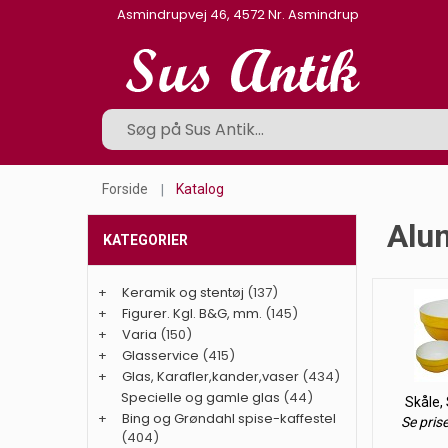
Asmindrupvej 46, 4572 Nr. Asmindrup
Forside
Katalog
Alum
KATEGORIER
+
Keramik og stentøj
(137)
+
Figurer. Kgl. B&G, mm.
(145)
+
Varia
(150)
+
Glasservice
(415)
+
Glas, Karafler,kander,vaser
(434)
Specielle og gamle glas
(44)
Skåle,
+
Bing og Grøndahl spise-kaffestel
Se pris
(404)