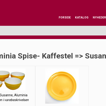
FORSIDE
KATALOG
NYHEDER
inia Spise- Kaffestel => Susa
 Susanne, Aluminia
en i varebeskrivelsen