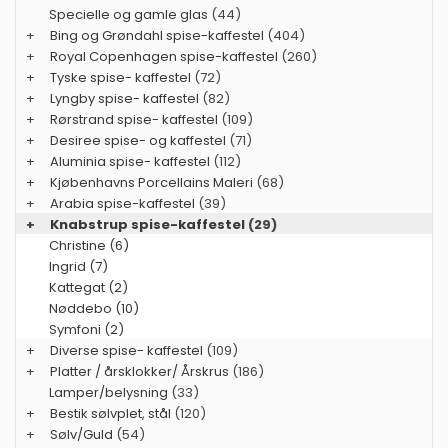
Specielle og gamle glas
(44)
+
Bing og Grøndahl spise-kaffestel
(404)
+
Royal Copenhagen spise-kaffestel
(260)
+
Tyske spise- kaffestel
(72)
+
Lyngby spise- kaffestel
(82)
+
Rørstrand spise- kaffestel
(109)
+
Desiree spise- og kaffestel
(71)
+
Aluminia spise- kaffestel
(112)
+
Kjøbenhavns Porcellains Maleri
(68)
+
Arabia spise-kaffestel
(39)
+
Knabstrup spise-kaffestel
(29)
Christine (6)
Ingrid (7)
Kattegat (2)
Nøddebo (10)
Symfoni (2)
+
Diverse spise- kaffestel
(109)
+
Platter / årsklokker/ Årskrus
(186)
Lamper/belysning
(33)
+
Bestik sølvplet, stål
(120)
+
Sølv/Guld
(54)