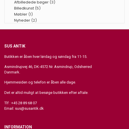
Afbilledede bøger
(3)
Billedkunst
(5)
Møbler
(1)
Nyheder
(2)
SUS ANTIK
Butikken er åben hver lørdag og søndag fra 11-15.
Asmindrupvej 46, DK-4572 Nr. Asmindrup, Odsherred
Danmark.
Hjemmesiden og telefon er åben alle dage.
Det er altid muligt at besøge butikken efter aftale.
Tlf : +45 28 89 68 07
Email:
sus@susantik.dk
INFORMATION