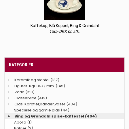
Kaffekop, Blå Koppel, Bing & Grøndahl
150,- DKK pr. stk.
KATEGORIER
+
Keramik og stentøj
(137)
+
Figurer. Kgl. B&G, mm.
(145)
+
Varia
(150)
+
Glasservice
(415)
+
Glas, Karafler,kander,vaser
(434)
Specielle og gamle glas
(44)
+
Bing og Grøndahl spise-kaffestel
(404)
Apollo (1)
Balder (2)