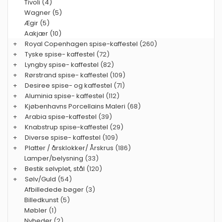
Tivoli (4)
Wagner (5)
Ægir (5)
Aakjær (10)
+
Royal Copenhagen spise-kaffestel
(260)
+
Tyske spise- kaffestel
(72)
+
Lyngby spise- kaffestel
(82)
+
Rørstrand spise- kaffestel
(109)
+
Desiree spise- og kaffestel
(71)
+
Aluminia spise- kaffestel
(112)
+
Kjøbenhavns Porcellains Maleri
(68)
+
Arabia spise-kaffestel
(39)
+
Knabstrup spise-kaffestel
(29)
+
Diverse spise- kaffestel
(109)
+
Platter / årsklokker/ Årskrus
(186)
Lamper/belysning
(33)
+
Bestik sølvplet, stål
(120)
+
Sølv/Guld
(54)
Afbilledede bøger
(3)
Billedkunst
(5)
Møbler
(1)
Nyheder
(2)