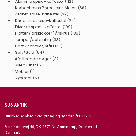
+
Aluminia spise- kaffestel
(112)
+
Kjøbenhavns Porcellains Maleri
(68)
+
Arabia spise-kaffestel
(39)
+
Knabstrup spise-kaffestel
(29)
+
Diverse spise- kaffestel
(109)
+
Platter / årsklokker/ Årskrus
(186)
Lamper/belysning
(33)
+
Bestik sølvplet, stål
(120)
+
Sølv/Guld
(54)
Afbilledede bøger
(3)
Billedkunst
(5)
Møbler
(1)
Nyheder
(6)
SUS ANTIK
Butikken er åben hver lørdag og søndag fra 11-15.
Asmindrupvej 46, DK-4572 Nr. Asmindrup, Odsherred
Danmark.