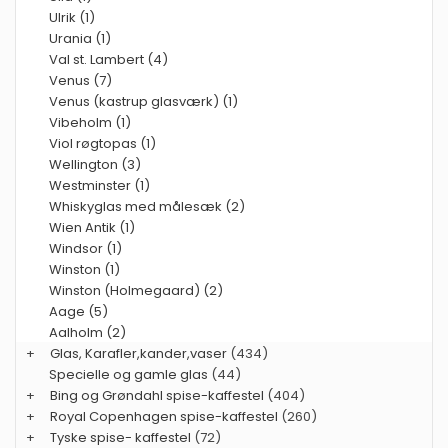
Ulrik (1)
Urania (1)
Val st. Lambert (4)
Venus (7)
Venus (kastrup glasværk) (1)
Vibeholm (1)
Viol røgtopas (1)
Wellington (3)
Westminster (1)
Whiskyglas med målesæk (2)
Wien Antik (1)
Windsor (1)
Winston (1)
Winston (Holmegaard) (2)
Aage (5)
Aalholm (2)
+
Glas, Karafler,kander,vaser
(434)
Specielle og gamle glas
(44)
+
Bing og Grøndahl spise-kaffestel
(404)
+
Royal Copenhagen spise-kaffestel
(260)
+
Tyske spise- kaffestel
(72)