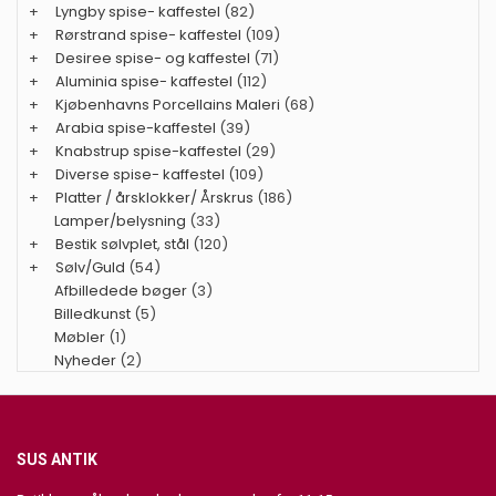
+
Lyngby spise- kaffestel
(82)
+
Rørstrand spise- kaffestel
(109)
+
Desiree spise- og kaffestel
(71)
+
Aluminia spise- kaffestel
(112)
+
Kjøbenhavns Porcellains Maleri
(68)
+
Arabia spise-kaffestel
(39)
+
Knabstrup spise-kaffestel
(29)
+
Diverse spise- kaffestel
(109)
+
Platter / årsklokker/ Årskrus
(186)
Lamper/belysning
(33)
+
Bestik sølvplet, stål
(120)
+
Sølv/Guld
(54)
Afbilledede bøger
(3)
Billedkunst
(5)
Møbler
(1)
Nyheder
(2)
SUS ANTIK