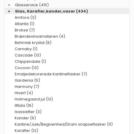
+
Glasservice
(415)
+
Glas, Karafler,kander,vaser
(434)
Amfora (3)
Atlantis (1)
Broksø (7)
Brændevinsamatøren (4)
Bøhmisk krystal (8)
Carnaby (1)
Cascade (13)
Chippendale (1)
Cocoon (13)
Emaljedekorerede Kantineflasker (7)
Gardenia (5)
Harmony (7)
Hivert (4)
Holmegaard jul (13)
Iittala (16)
Isassietter (3)
Kander (6)
Kantine/Jule/Begivenhed/Dram snapseflasker (11)
Karafler (12)