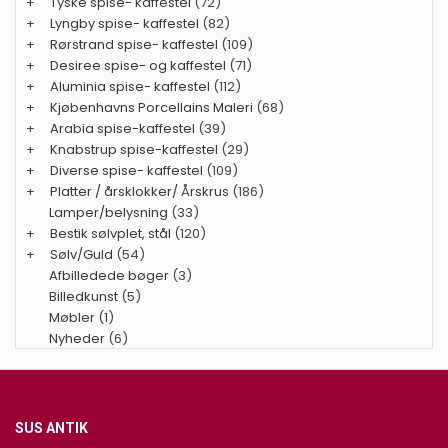
+
Tyske spise- kaffestel
(72)
+
Lyngby spise- kaffestel
(82)
+
Rørstrand spise- kaffestel
(109)
+
Desiree spise- og kaffestel
(71)
+
Aluminia spise- kaffestel
(112)
+
Kjøbenhavns Porcellains Maleri
(68)
+
Arabia spise-kaffestel
(39)
+
Knabstrup spise-kaffestel
(29)
+
Diverse spise- kaffestel
(109)
+
Platter / årsklokker/ Årskrus
(186)
Lamper/belysning
(33)
+
Bestik sølvplet, stål
(120)
+
Sølv/Guld
(54)
Afbilledede bøger
(3)
Billedkunst
(5)
Møbler
(1)
Nyheder
(6)
SUS ANTIK