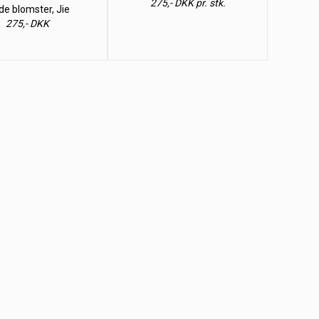
275,- DKK pr. stk.
de blomster, Jie
275,- DKK