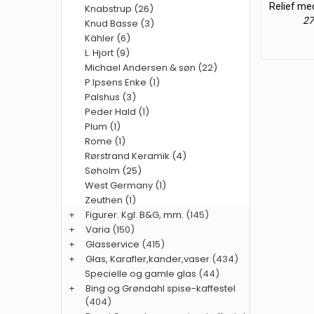
Relief me
Knabstrup (26)
27
Knud Basse (3)
Kähler (6)
L. Hjort (9)
Michael Andersen & søn (22)
P.Ipsens Enke (1)
Palshus (3)
Peder Hald (1)
Plum (1)
Rome (1)
Rørstrand Keramik (4)
Søholm (25)
West Germany (1)
Zeuthen (1)
+
Figurer. Kgl. B&G, mm.
(145)
+
Varia
(150)
+
Glasservice
(415)
+
Glas, Karafler,kander,vaser
(434)
Specielle og gamle glas
(44)
+
Bing og Grøndahl spise-kaffestel
(404)