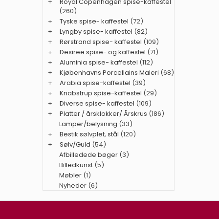
+
Royal Copenhagen spise-kaffestel
(260)
+
Tyske spise- kaffestel
(72)
+
Lyngby spise- kaffestel
(82)
+
Rørstrand spise- kaffestel
(109)
+
Desiree spise- og kaffestel
(71)
+
Aluminia spise- kaffestel
(112)
+
Kjøbenhavns Porcellains Maleri
(68)
+
Arabia spise-kaffestel
(39)
+
Knabstrup spise-kaffestel
(29)
+
Diverse spise- kaffestel
(109)
+
Platter / årsklokker/ Årskrus
(186)
Lamper/belysning
(33)
+
Bestik sølvplet, stål
(120)
+
Sølv/Guld
(54)
Afbilledede bøger
(3)
Billedkunst
(5)
Møbler
(1)
Nyheder
(6)