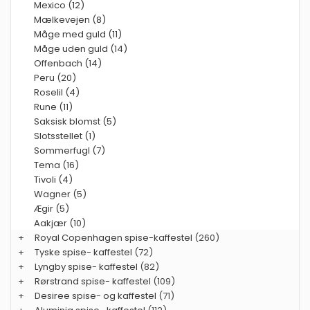
Mexico (12)
Mælkevejen (8)
Måge med guld (11)
Måge uden guld (14)
Offenbach (14)
Peru (20)
Roselil (4)
Rune (11)
Saksisk blomst (5)
Slotsstellet (1)
Sommerfugl (7)
Tema (16)
Tivoli (4)
Wagner (5)
Ægir (5)
Aakjær (10)
+
Royal Copenhagen spise-kaffestel
(260)
+
Tyske spise- kaffestel
(72)
+
Lyngby spise- kaffestel
(82)
+
Rørstrand spise- kaffestel
(109)
+
Desiree spise- og kaffestel
(71)