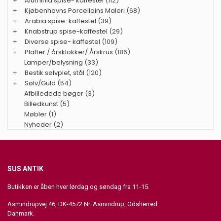
+
Aluminia spise- kaffestel
(112)
+
Kjøbenhavns Porcellains Maleri
(68)
+
Arabia spise-kaffestel
(39)
+
Knabstrup spise-kaffestel
(29)
+
Diverse spise- kaffestel
(109)
+
Platter / årsklokker/ Årskrus
(186)
Lamper/belysning
(33)
+
Bestik sølvplet, stål
(120)
+
Sølv/Guld
(54)
Afbilledede bøger
(3)
Billedkunst
(5)
Møbler
(1)
Nyheder
(2)
SUS ANTIK
Butikken er åben hver lørdag og søndag fra 11-15.
Asmindrupvej 46, DK-4572 Nr. Asmindrup, Odsherred
Danmark.