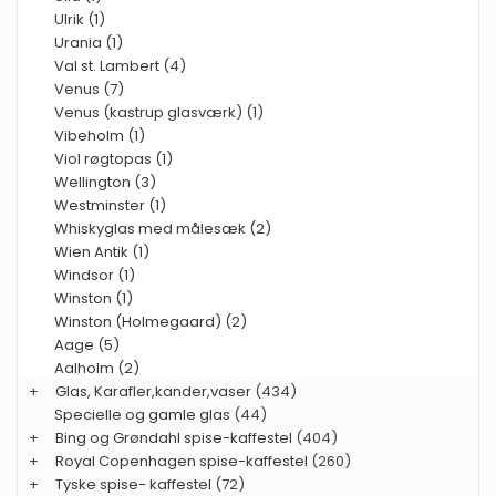
Ulrik (1)
Urania (1)
Val st. Lambert (4)
Venus (7)
Venus (kastrup glasværk) (1)
Vibeholm (1)
Viol røgtopas (1)
Wellington (3)
Westminster (1)
Whiskyglas med målesæk (2)
Wien Antik (1)
Windsor (1)
Winston (1)
Winston (Holmegaard) (2)
Aage (5)
Aalholm (2)
+
Glas, Karafler,kander,vaser
(434)
Specielle og gamle glas
(44)
+
Bing og Grøndahl spise-kaffestel
(404)
+
Royal Copenhagen spise-kaffestel
(260)
+
Tyske spise- kaffestel
(72)