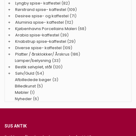
+
Lyngby spise- kaffestel
(82)
+
Rørstrand spise- kaffestel
(109)
+
Desiree spise- og kaffestel
(71)
+
Aluminia spise- kaffestel
(112)
+
Kjøbenhavns Porcellains Maleri
(68)
+
Arabia spise-kaffestel
(39)
+
Knabstrup spise-kaffestel
(29)
+
Diverse spise- kaffestel
(109)
+
Platter / årsklokker/ Årskrus
(186)
Lamper/belysning
(33)
+
Bestik sølvplet, stål
(120)
+
Sølv/Guld
(54)
Afbilledede bøger
(3)
Billedkunst
(5)
Møbler
(1)
Nyheder
(6)
SUS ANTIK