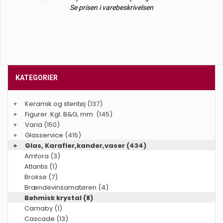
Se prisen i varebeskrivelsen
KATEGORIER
+
Keramik og stentøj
(137)
+
Figurer. Kgl. B&G, mm.
(145)
+
Varia
(150)
+
Glasservice
(415)
+
Glas, Karafler,kander,vaser
(434)
Amfora (3)
Atlantis (1)
Broksø (7)
Brændevinsamatøren (4)
Bøhmisk krystal (8)
Carnaby (1)
Cascade (13)