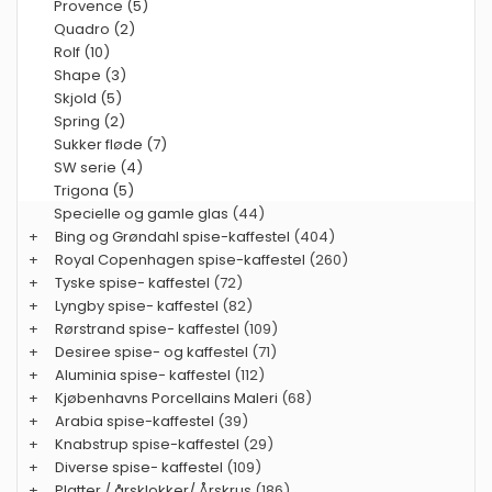
Provence (5)
Quadro (2)
Rolf (10)
Shape (3)
Skjold (5)
Spring (2)
Sukker fløde (7)
SW serie (4)
Trigona (5)
Specielle og gamle glas
(44)
+
Bing og Grøndahl spise-kaffestel
(404)
+
Royal Copenhagen spise-kaffestel
(260)
+
Tyske spise- kaffestel
(72)
+
Lyngby spise- kaffestel
(82)
+
Rørstrand spise- kaffestel
(109)
+
Desiree spise- og kaffestel
(71)
+
Aluminia spise- kaffestel
(112)
+
Kjøbenhavns Porcellains Maleri
(68)
+
Arabia spise-kaffestel
(39)
+
Knabstrup spise-kaffestel
(29)
+
Diverse spise- kaffestel
(109)
+
Platter / årsklokker/ Årskrus
(186)