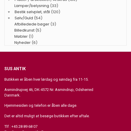
Lamper/belysning
(33)
+
Bestik sølvplet, stål
(120)
+
Sølv/Guld
(54)
Afbilledede bøger
(3)
Billedkunst
(5)
Møbler
(1)
Nyheder
(6)
SUS ANTIK
Butikken er åben hver lørdag og søndag fra 11-15.
Asmindrupvej 46, DK-4572 Nr. Asmindrup, Odsherred
Danmark.
Hjemmesiden og telefon er åben alle dage.
Det er altid muligt at besøge butikken efter aftale.
Tlf : +45 28 89 68 07