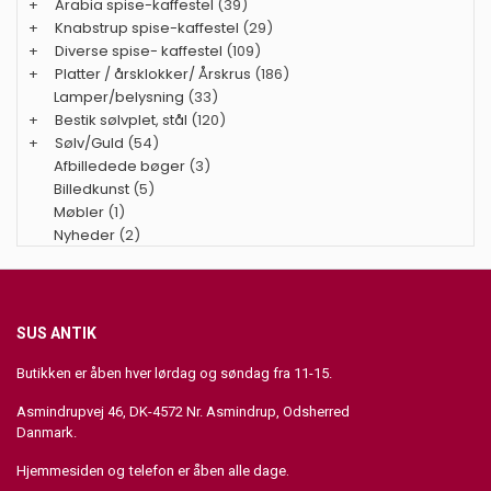
+
Arabia spise-kaffestel
(39)
+
Knabstrup spise-kaffestel
(29)
+
Diverse spise- kaffestel
(109)
+
Platter / årsklokker/ Årskrus
(186)
Lamper/belysning
(33)
+
Bestik sølvplet, stål
(120)
+
Sølv/Guld
(54)
Afbilledede bøger
(3)
Billedkunst
(5)
Møbler
(1)
Nyheder
(2)
SUS ANTIK
Butikken er åben hver lørdag og søndag fra 11-15.
Asmindrupvej 46, DK-4572 Nr. Asmindrup, Odsherred
Danmark.
Hjemmesiden og telefon er åben alle dage.