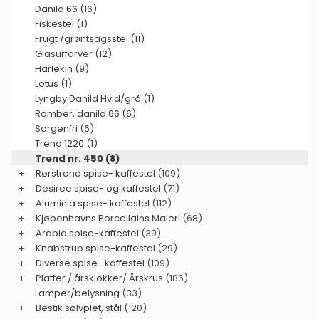
Danild 66 (16)
Fiskestel (1)
Frugt /grøntsagsstel (11)
Glasurfarver (12)
Harlekin (9)
Lotus (1)
Lyngby Danild Hvid/grå (1)
Romber, danild 66 (6)
Sorgenfri (6)
Trend 1220 (1)
Trend nr. 450 (8)
+
Rørstrand spise- kaffestel
(109)
+
Desiree spise- og kaffestel
(71)
+
Aluminia spise- kaffestel
(112)
+
Kjøbenhavns Porcellains Maleri
(68)
+
Arabia spise-kaffestel
(39)
+
Knabstrup spise-kaffestel
(29)
+
Diverse spise- kaffestel
(109)
+
Platter / årsklokker/ Årskrus
(186)
Lamper/belysning
(33)
+
Bestik sølvplet, stål
(120)