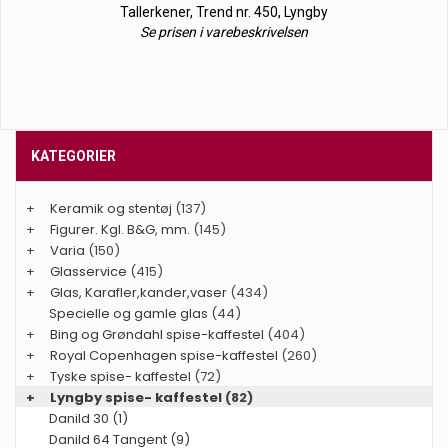
Tallerkener, Trend nr. 450, Lyngby
Se prisen i varebeskrivelsen
KATEGORIER
+
Keramik og stentøj
(137)
+
Figurer. Kgl. B&G, mm.
(145)
+
Varia
(150)
+
Glasservice
(415)
+
Glas, Karafler,kander,vaser
(434)
Specielle og gamle glas
(44)
+
Bing og Grøndahl spise-kaffestel
(404)
+
Royal Copenhagen spise-kaffestel
(260)
+
Tyske spise- kaffestel
(72)
+
Lyngby spise- kaffestel
(82)
Danild 30 (1)
Danild 64 Tangent (9)