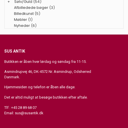
+
Sølv/Guld
(54)
Afbilledede bøger
(3)
Billedkunst
(5)
Møbler
(1)
Nyheder
(6)
SUS ANTIK
Butikken er åben hver lørdag og søndag fra 11-15.
Asmindrupvej 46, DK-4572 Nr. Asmindrup, Odsherred
Danmark.
Hjemmesiden og telefon er åben alle dage.
Det er altid muligt at besøge butikken efter aftale.
Tlf : +45 28 89 68 07
Email:
sus@susantik.dk