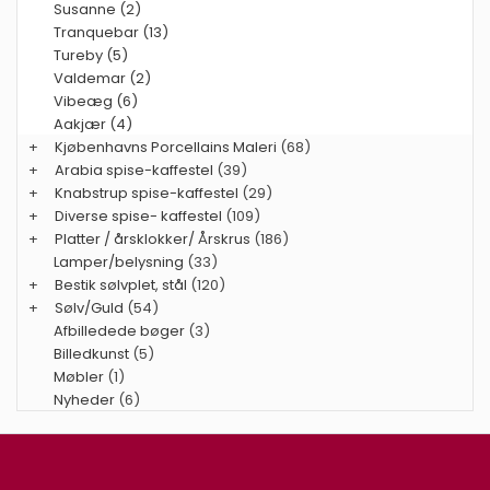
Susanne (2)
Tranquebar (13)
Tureby (5)
Valdemar (2)
Vibeæg (6)
Aakjær (4)
+
Kjøbenhavns Porcellains Maleri
(68)
+
Arabia spise-kaffestel
(39)
+
Knabstrup spise-kaffestel
(29)
+
Diverse spise- kaffestel
(109)
+
Platter / årsklokker/ Årskrus
(186)
Lamper/belysning
(33)
+
Bestik sølvplet, stål
(120)
+
Sølv/Guld
(54)
Afbilledede bøger
(3)
Billedkunst
(5)
Møbler
(1)
Nyheder
(6)