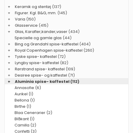
+
Keramik og stentøj
(137)
+
Figurer. Kgl. B&G, mm.
(145)
+
Varia
(150)
+
Glasservice
(415)
+
Glas, Karafler,kander,vaser
(434)
Specielle og gamle glas
(44)
+
Bing og Grøndahl spise-kaffestel
(404)
+
Royal Copenhagen spise-kaffestel
(260)
+
Tyske spise- kaffestel
(72)
+
Lyngby spise- kaffestel
(82)
+
Rørstrand spise- kaffestel
(109)
+
Desiree spise- og kaffestel
(71)
+
Aluminia spise- kaffestel
(112)
Annasofie (6)
Aurikel (1)
Bellona (1)
Birthe (1)
Blaa Cenerarier (2)
Blåkant (1)
Camilla (2)
Confetti (3)