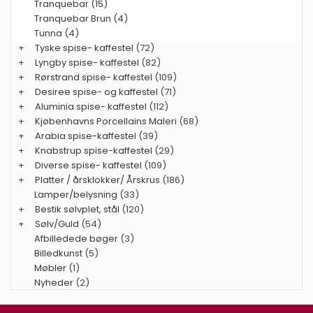
Tranquebar (15)
Tranquebar Brun (4)
Tunna (4)
+
Tyske spise- kaffestel
(72)
+
Lyngby spise- kaffestel
(82)
+
Rørstrand spise- kaffestel
(109)
+
Desiree spise- og kaffestel
(71)
+
Aluminia spise- kaffestel
(112)
+
Kjøbenhavns Porcellains Maleri
(68)
+
Arabia spise-kaffestel
(39)
+
Knabstrup spise-kaffestel
(29)
+
Diverse spise- kaffestel
(109)
+
Platter / årsklokker/ Årskrus
(186)
Lamper/belysning
(33)
+
Bestik sølvplet, stål
(120)
+
Sølv/Guld
(54)
Afbilledede bøger
(3)
Billedkunst
(5)
Møbler
(1)
Nyheder
(2)