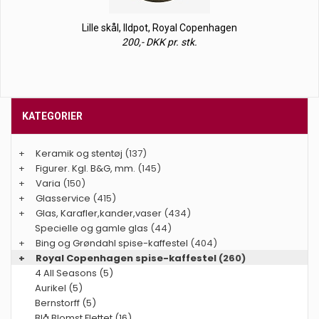
Lille skål, Ildpot, Royal Copenhagen
200,- DKK pr. stk.
KATEGORIER
+
Keramik og stentøj
(137)
+
Figurer. Kgl. B&G, mm.
(145)
+
Varia
(150)
+
Glasservice
(415)
+
Glas, Karafler,kander,vaser
(434)
Specielle og gamle glas
(44)
+
Bing og Grøndahl spise-kaffestel
(404)
+
Royal Copenhagen spise-kaffestel
(260)
4 All Seasons (5)
Aurikel (5)
Bernstorff (5)
Blå Blomst Flettet (16)