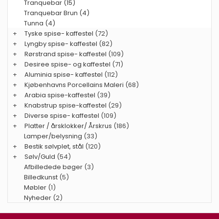
Tranquebar (15)
Tranquebar Brun (4)
Tunna (4)
+
Tyske spise- kaffestel
(72)
+
Lyngby spise- kaffestel
(82)
+
Rørstrand spise- kaffestel
(109)
+
Desiree spise- og kaffestel
(71)
+
Aluminia spise- kaffestel
(112)
+
Kjøbenhavns Porcellains Maleri
(68)
+
Arabia spise-kaffestel
(39)
+
Knabstrup spise-kaffestel
(29)
+
Diverse spise- kaffestel
(109)
+
Platter / årsklokker/ Årskrus
(186)
Lamper/belysning
(33)
+
Bestik sølvplet, stål
(120)
+
Sølv/Guld
(54)
Afbilledede bøger
(3)
Billedkunst
(5)
Møbler
(1)
Nyheder
(2)