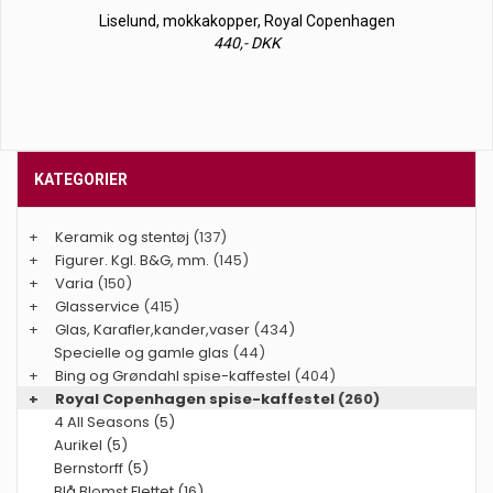
Liselund, mokkakopper, Royal Copenhagen
440,- DKK
KATEGORIER
+
Keramik og stentøj
(137)
+
Figurer. Kgl. B&G, mm.
(145)
+
Varia
(150)
+
Glasservice
(415)
+
Glas, Karafler,kander,vaser
(434)
Specielle og gamle glas
(44)
+
Bing og Grøndahl spise-kaffestel
(404)
+
Royal Copenhagen spise-kaffestel
(260)
4 All Seasons (5)
Aurikel (5)
Bernstorff (5)
Blå Blomst Flettet (16)