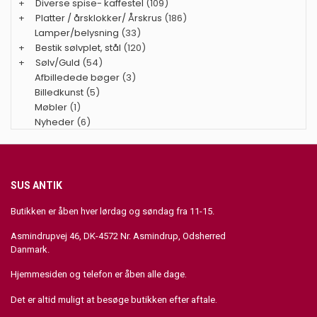
+
Diverse spise- kaffestel
(109)
+
Platter / årsklokker/ Årskrus
(186)
Lamper/belysning
(33)
+
Bestik sølvplet, stål
(120)
+
Sølv/Guld
(54)
Afbilledede bøger
(3)
Billedkunst
(5)
Møbler
(1)
Nyheder
(6)
SUS ANTIK
Butikken er åben hver lørdag og søndag fra 11-15.
Asmindrupvej 46, DK-4572 Nr. Asmindrup, Odsherred
Danmark.
Hjemmesiden og telefon er åben alle dage.
Det er altid muligt at besøge butikken efter aftale.