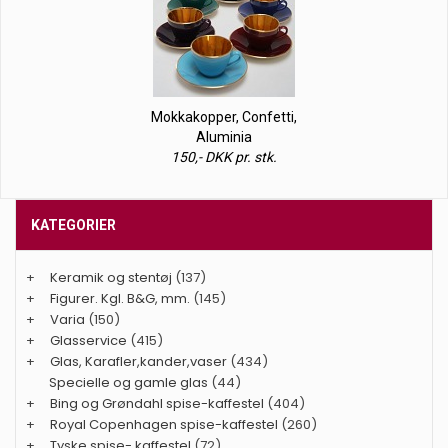
Mokkakopper, Confetti,
Aluminia
150,- DKK pr. stk.
KATEGORIER
+
Keramik og stentøj
(137)
+
Figurer. Kgl. B&G, mm.
(145)
+
Varia
(150)
+
Glasservice
(415)
+
Glas, Karafler,kander,vaser
(434)
Specielle og gamle glas
(44)
+
Bing og Grøndahl spise-kaffestel
(404)
+
Royal Copenhagen spise-kaffestel
(260)
+
Tyske spise- kaffestel
(72)