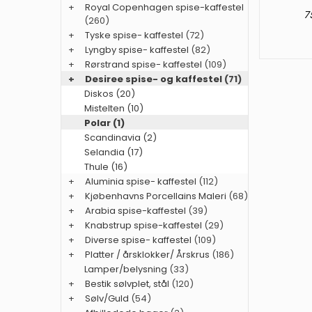
+
Royal Copenhagen spise-kaffestel
75
(260)
+
Tyske spise- kaffestel
(72)
+
Lyngby spise- kaffestel
(82)
+
Rørstrand spise- kaffestel
(109)
+
Desiree spise- og kaffestel
(71)
Diskos (20)
Mistelten (10)
Polar (1)
Scandinavia (2)
Selandia (17)
Thule (16)
+
Aluminia spise- kaffestel
(112)
+
Kjøbenhavns Porcellains Maleri
(68)
+
Arabia spise-kaffestel
(39)
+
Knabstrup spise-kaffestel
(29)
+
Diverse spise- kaffestel
(109)
+
Platter / årsklokker/ Årskrus
(186)
Lamper/belysning
(33)
+
Bestik sølvplet, stål
(120)
+
Sølv/Guld
(54)