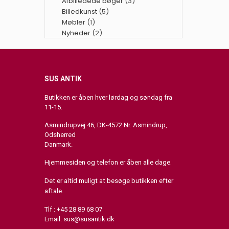
Afbilledede bøger
(3)
Billedkunst
(5)
Møbler
(1)
Nyheder
(2)
SUS ANTIK
Butikken er åben hver lørdag og søndag fra
11-15.
Asmindrupvej 46, DK-4572 Nr. Asmindrup,
Odsherred
Danmark.
Hjemmesiden og telefon er åben alle dage.
Det er altid muligt at besøge butikken efter
aftale.
Tlf : +45 28 89 68 07
Email:
sus@susantik.dk