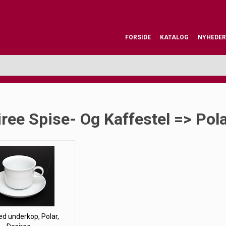
FORSIDE
KATALOG
NYHEDER
ree Spise- Og Kaffestel => Pol
d underkop, Polar,