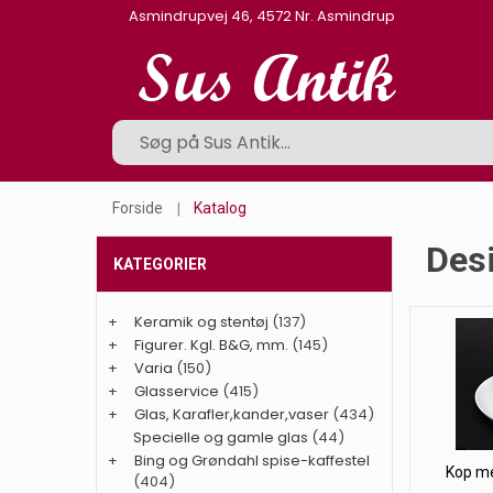
Asmindrupvej 46, 4572 Nr. Asmindrup
Forside
Katalog
Desi
KATEGORIER
+
Keramik og stentøj
(137)
+
Figurer. Kgl. B&G, mm.
(145)
+
Varia
(150)
+
Glasservice
(415)
+
Glas, Karafler,kander,vaser
(434)
Specielle og gamle glas
(44)
+
Bing og Grøndahl spise-kaffestel
Kop me
(404)