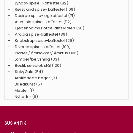
+
Lyngby spise- kaffestel
(82)
+
Rørstrand spise- kaffestel
(109)
+
Desiree spise- og kaffestel
(71)
+
Aluminia spise- kaffestel
(112)
+
Kjøbenhavns Porcellains Maleri
(68)
+
Arabia spise-kaffestel
(39)
+
Knabstrup spise-kaffestel
(29)
+
Diverse spise- kaffestel
(109)
+
Platter / årsklokker/ Årskrus
(186)
Lamper/belysning
(33)
+
Bestik sølvplet, stål
(120)
+
Sølv/Guld
(54)
Afbilledede bøger
(3)
Billedkunst
(5)
Møbler
(1)
Nyheder
(6)
SUS ANTIK