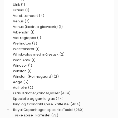
Ulrik (1)
Urania (1)
Val st. Lambert (4)
Venus (7)
Venus (kastrup glasværk) (1)
Vibeholm (1)
Viol røgtopas (1)
Wellington (3)
Westminster (1)
Whiskyglas med målesæk (2)
Wien Antik (1)
Windsor (1)
Winston (1)
Winston (Holmegaard) (2)
Aage (5)
Aalholm (2)
+
Glas, Karafler,kander,vaser
(434)
Specielle og gamle glas
(44)
+
Bing og Grøndahl spise-kaffestel
(404)
+
Royal Copenhagen spise-kaffestel
(260)
+
Tyske spise- kaffestel
(72)