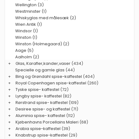
Wellington (3)
Westminster (1)
Whiskyglas med målesæk (2)
Wien Antik (1)
Windsor (1)
Winston (1)
Winston (Holmegaard) (2)
Aage (5)
Aalholm (2)
+
Glas, Karafler,kander,vaser
(434)
Specielle og gamle glas
(44)
+
Bing og Grøndahl spise-kaffestel
(404)
+
Royal Copenhagen spise-kaffestel
(260)
+
Tyske spise- kaffestel
(72)
+
Lyngby spise- kaffestel
(82)
+
Rørstrand spise- kaffestel
(109)
+
Desiree spise- og kaffestel
(71)
+
Aluminia spise- kaffestel
(112)
+
Kjøbenhavns Porcellains Maleri
(68)
+
Arabia spise-kaffestel
(39)
+
Knabstrup spise-kaffestel
(29)