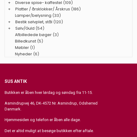
+
Diverse spise- kaffestel
(109)
+
Platter / årsklokker/ Årskrus
(186)
Lamper/belysning
(33)
+
Bestik sølvplet, stål
(120)
+
Sølv/Guld
(54)
Afbilledede bøger
(3)
Billedkunst
(5)
Møbler
(1)
Nyheder
(6)
SUS ANTIK
Butikken er åben hver lørdag og søndag fra 11-15.
Asmindrupvej 46, DK-4572 Nr. Asmindrup, Odsherred
Danmark.
Hjemmesiden og telefon er åben alle dage.
Det er altid muligt at besøge butikken efter aftale.