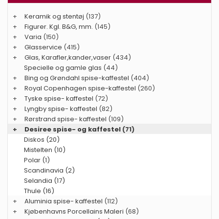
+
Keramik og stentøj
(137)
+
Figurer. Kgl. B&G, mm.
(145)
+
Varia
(150)
+
Glasservice
(415)
+
Glas, Karafler,kander,vaser
(434)
Specielle og gamle glas
(44)
+
Bing og Grøndahl spise-kaffestel
(404)
+
Royal Copenhagen spise-kaffestel
(260)
+
Tyske spise- kaffestel
(72)
+
Lyngby spise- kaffestel
(82)
+
Rørstrand spise- kaffestel
(109)
+
Desiree spise- og kaffestel
(71)
Diskos (20)
Mistelten (10)
Polar (1)
Scandinavia (2)
Selandia (17)
Thule (16)
+
Aluminia spise- kaffestel
(112)
+
Kjøbenhavns Porcellains Maleri
(68)