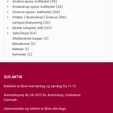
+
Arabia spise-kaffestel
(39)
+
Knabstrup spise-kaffestel
(29)
+
Diverse spise- kaffestel
(109)
+
Platter / årsklokker/ Årskrus
(186)
Lamper/belysning
(33)
+
Bestik sølvplet, stål
(120)
+
Sølv/Guld
(54)
Afbilledede bøger
(3)
Billedkunst
(5)
Møbler
(1)
Nyheder
(2)
SUS ANTIK
Butikken er åben hver lørdag og søndag fra 11-15.
Asmindrupvej 46, DK-4572 Nr. Asmindrup, Odsherred
Danmark.
Hjemmesiden og telefon er åben alle dage.