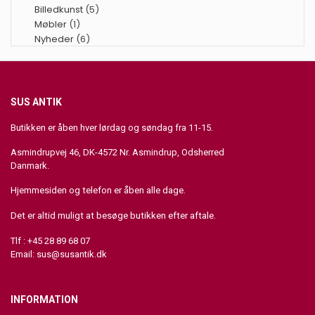
Billedkunst
(5)
Møbler
(1)
Nyheder
(6)
SUS ANTIK
Butikken er åben hver lørdag og søndag fra 11-15.
Asmindrupvej 46, DK-4572 Nr. Asmindrup, Odsherred
Danmark.
Hjemmesiden og telefon er åben alle dage.
Det er altid muligt at besøge butikken efter aftale.
Tlf : +45 28 89 68 07
Email:
sus@susantik.dk
INFORMATION