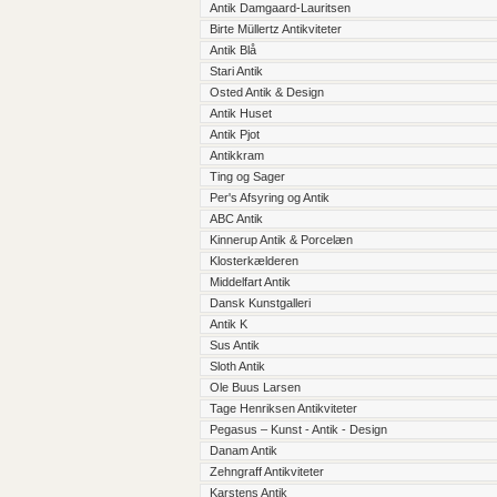
Antik Damgaard-Lauritsen
Birte Müllertz Antikviteter
Antik Blå
Stari Antik
Osted Antik & Design
Antik Huset
Antik Pjot
Antikkram
Ting og Sager
Per's Afsyring og Antik
ABC Antik
Kinnerup Antik & Porcelæn
Klosterkælderen
Middelfart Antik
Dansk Kunstgalleri
Antik K
Sus Antik
Sloth Antik
Ole Buus Larsen
Tage Henriksen Antikviteter
Pegasus – Kunst - Antik - Design
Danam Antik
Zehngraff Antikviteter
Karstens Antik