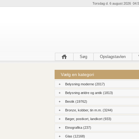
Torsdag d. 6 august 2026 04:
Søg
Opslagstavlen
Vælg en kategori
+
Belysning moderne (2017)
+
Belysning ældre og antik (1813)
+
Bestik (19762)
+
Bronze, kobber, tin m.m. (3244)
+
Bøger, postkort, landkort (933)
+
Etnografika (237)
+
Glas (12168)