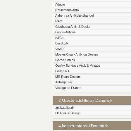
Adagio
Reutemann Antik
Aabenraa Antikvitetshandel
L'Art
Glashuset Antik & Design
Lundin Antique
K&Co.
Bestik.dk
ViKaLi
Moster Olga - Antik og Design
Gamlefund.dk
Quirky Sundays Antik & Vintage
Galleri NT
MR Retro Design
Antikhjørnet
Vintage de France
2 Gæste udstillere i Danmark
antikatelier.dk
LP Antik & Design
4 konservatorer i Danmark