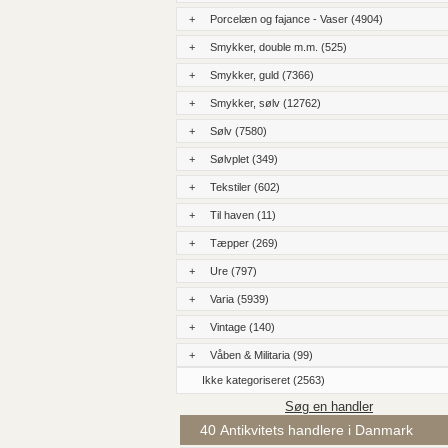
+
Porcelæn og fajance - Vaser (4904)
+
Smykker, double m.m. (525)
+
Smykker, guld (7366)
+
Smykker, sølv (12762)
+
Sølv (7580)
+
Sølvplet (349)
+
Tekstiler (602)
+
Til haven (11)
+
Tæpper (269)
+
Ure (797)
+
Varia (5939)
+
Vintage (140)
+
Våben & Militaria (99)
Ikke kategoriseret (2563)
Søg en handler
40 Antikvitets handlere i Danmark