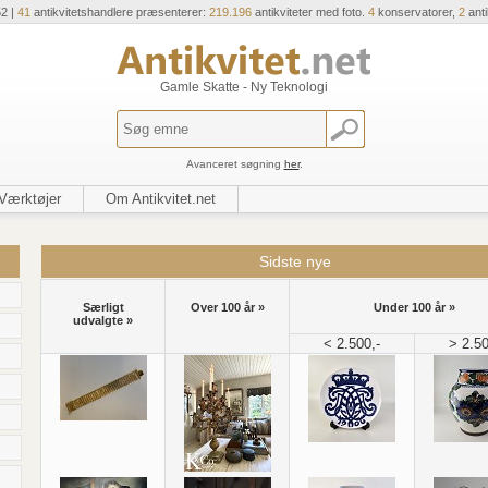
52 |
41
antikvitetshandlere præsenterer:
219.196
antikviteter med foto.
4
konservatorer,
2
ant
Gamle Skatte - Ny Teknologi
Avanceret søgning
her
.
Værktøjer
Om Antikvitet.net
Sidste nye
Særligt
Over 100 år »
Under 100 år »
udvalgte »
< 2.500,-
> 2.50