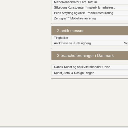
Møbelkonservator Lars Toftum
Silkeborg Kunstcenter * maleri- & møbelrest.
Per's Afsyring og Antik - møbelrestaurering
Zehngraff * Møbelrestaurering
2 antik messer
Tinghallen
Antikmässan i Helsingborg
Sv
2 brancheforeninger i Danmark
Dansk Kunst og Antikvitetshandler Union
Kunst, Antik & Design Ringen