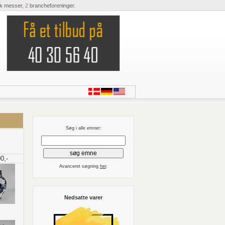
ik messer,
2
brancheforeninger.
Søg i alle emner:
0,-
Avanceret søgning
her
.
Nedsatte varer