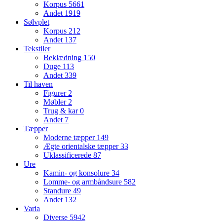
Korpus
5661
Andet
1919
Sølvplet
Korpus
212
Andet
137
Tekstiler
Beklædning
150
Duge
113
Andet
339
Til haven
Figurer
2
Møbler
2
Trug & kar
0
Andet
7
Tæpper
Moderne tæpper
149
Ægte orientalske tæpper
33
Uklassificerede
87
Ure
Kamin- og konsolure
34
Lomme- og armbåndsure
582
Standure
49
Andet
132
Varia
Diverse
5942