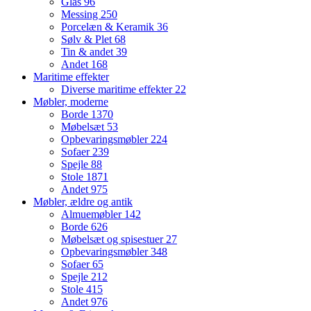
Glas
96
Messing
250
Porcelæn & Keramik
36
Sølv & Plet
68
Tin & andet
39
Andet
168
Maritime effekter
Diverse maritime effekter
22
Møbler, moderne
Borde
1370
Møbelsæt
53
Opbevaringsmøbler
224
Sofaer
239
Spejle
88
Stole
1871
Andet
975
Møbler, ældre og antik
Almuemøbler
142
Borde
626
Møbelsæt og spisestuer
27
Opbevaringsmøbler
348
Sofaer
65
Spejle
212
Stole
415
Andet
976