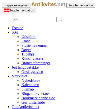
Toggle navigation
Toggle navigation
Toggle navigation
Forside
Søg
Udstillere
Emne
Sidste nye emner
Bøger
Tilbehør
Konservatorer
Brancheforeninger
Jeg fandt det ikke
Opslagstavlen
Værktøjer
Nyhedsbrev
Kalenderen
Sitemap
Blog.antikvitet.net
Bookmark denne side
Gør til startside
Om Antikvitet.net