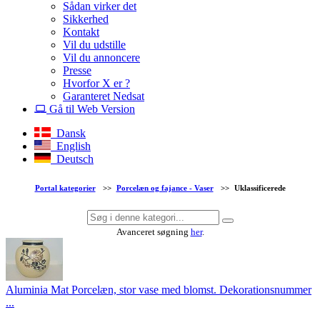
Sådan virker det
Sikkerhed
Kontakt
Vil du udstille
Vil du annoncere
Presse
Hvorfor X er ?
Garanteret Nedsat
Gå til Web Version
Dansk
English
Deutsch
Portal kategorier
>>
Porcelæn og fajance - Vaser
>>
Uklassificerede
Avanceret søgning
her
.
Aluminia Mat Porcelæn, stor vase med blomst. Dekorationsnummer
...