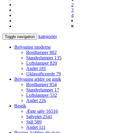
2
3
4
kategorier
Toggle navigation
Belysning moderne
Bordlamper
802
Standerlamper
135
Loftslamper
820
Andet
181
Uklassificerede
79
Belysning ældre og antik
Bordlamper
854
Standerlamper
17
Loftslamper
532
Andet
226
Bestik
Ægte sølv
16516
Sølvplet
2541
Stål
589
Andet
111
Bronze, kobber, tin m.m.