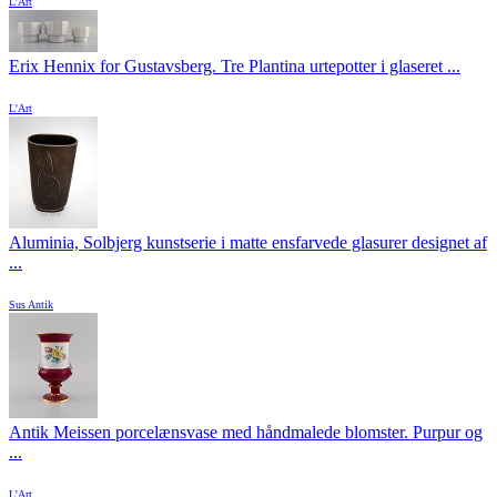
L'Art
Erix Hennix for Gustavsberg. Tre Plantina urtepotter i glaseret ...
L'Art
Aluminia, Solbjerg kunstserie i matte ensfarvede glasurer designet af
...
Sus Antik
Antik Meissen porcelænsvase med håndmalede blomster. Purpur og
...
L'Art