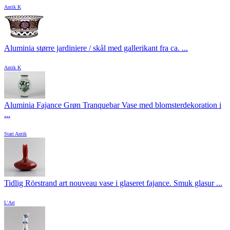
Antik K
Aluminia større jardiniere / skål med gallerikant fra ca. ...
Antik K
Aluminia Fajance Grøn Tranquebar Vase med blomsterdekoration i
...
Stari Antik
Tidlig Rörstrand art nouveau vase i glaseret fajance. Smuk glasur ...
L'Art