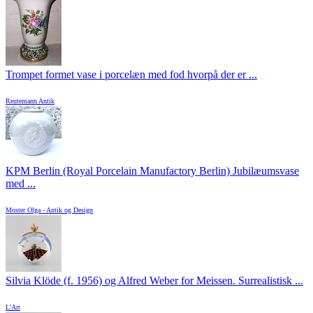
Trompet formet vase i porcelæn med fod hvorpå der er ...
Reutemann Antik
KPM Berlin (Royal Porcelain Manufactory Berlin) Jubilæumsvase
med ...
Moster Olga - Antik og Design
Silvia Klöde (f. 1956) og Alfred Weber for Meissen. Surrealistisk ...
L'Art