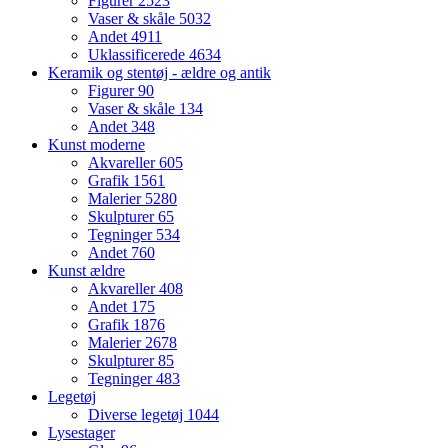
Figurer
2523
Vaser & skåle
5032
Andet
4911
Uklassificerede
4634
Keramik og stentøj - ældre og antik
Figurer
90
Vaser & skåle
134
Andet
348
Kunst moderne
Akvareller
605
Grafik
1561
Malerier
5280
Skulpturer
65
Tegninger
534
Andet
760
Kunst ældre
Akvareller
408
Andet
175
Grafik
1876
Malerier
2678
Skulpturer
85
Tegninger
483
Legetøj
Diverse legetøj
1044
Lysestager