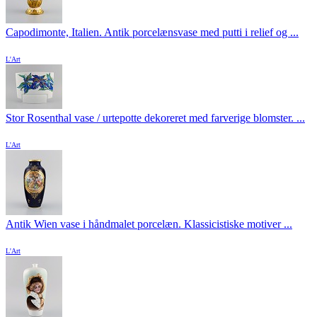
Capodimonte, Italien. Antik porcelænsvase med putti i relief og ...
L'Art
Stor Rosenthal vase / urtepotte dekoreret med farverige blomster. ...
L'Art
Antik Wien vase i håndmalet porcelæn. Klassicistiske motiver ...
L'Art