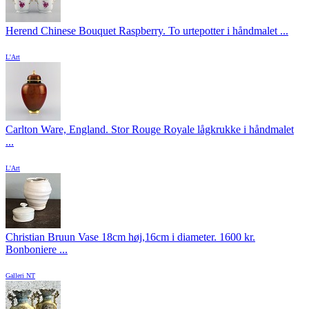
Herend Chinese Bouquet Raspberry. To urtepotter i håndmalet ...
L'Art
Carlton Ware, England. Stor Rouge Royale lågkrukke i håndmalet
...
L'Art
Christian Bruun Vase 18cm høj,16cm i diameter. 1600 kr.
Bonboniere ...
Galleri NT