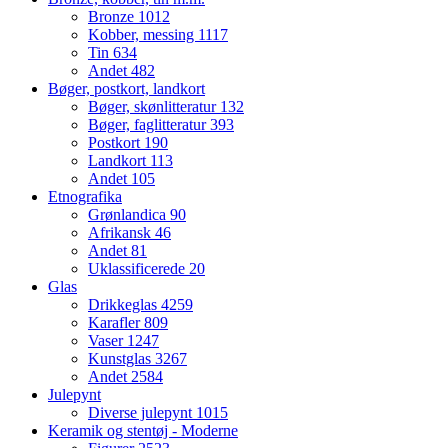
Bronze
1012
Kobber, messing
1117
Tin
634
Andet
482
Bøger, postkort, landkort
Bøger, skønlitteratur
132
Bøger, faglitteratur
393
Postkort
190
Landkort
113
Andet
105
Etnografika
Grønlandica
90
Afrikansk
46
Andet
81
Uklassificerede
20
Glas
Drikkeglas
4259
Karafler
809
Vaser
1247
Kunstglas
3267
Andet
2584
Julepynt
Diverse julepynt
1015
Keramik og stentøj - Moderne