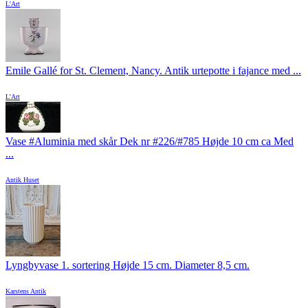
L'Art
Emile Gallé for St. Clement, Nancy. Antik urtepotte i fajance med ...
L'Art
Vase #Aluminia med skår Dek nr #226/#785 Højde 10 cm ca Med
...
Antik Huset
Lyngbyvase 1. sortering Højde 15 cm. Diameter 8,5 cm.
Karstens Antik